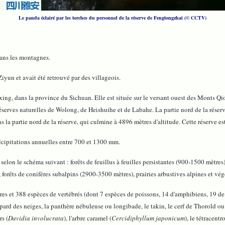
Le panda éclairé par les torches du personnel de la réserve de Fengtongzhai (© CCTV)
dans les montagnes.
Ziyun et avait été retrouvé par des villageois.
ng, dans la province du Sichuan. Elle est située sur le versant ouest des Monts Qio
éserves naturelles de Wolong, de Heishuihe et de Labahe. La partie nord de la réser
ns la partie nord de la réserve, qui culmine à 4896 mètres d'altitude. Cette réserve e
écipitations annuelles entre 700 et 1300 mm.
 selon le schéma suivant : forêts de feuillus à feuilles persistantes (900-1500 mètres),
 forêts de conifères subalpins (2900-3500 mètres), prairies arbustives alpines et vé
s et 388 espèces de vertébrés (dont 7 espèces de poissons, 14 d'amphibiens, 19 de 
pard des neiges, la panthère nébuleuse ou longibade, le takin, le cerf de Thorold ou
rs (
Davidia involucrata
), l'arbre caramel (
Cercidiphyllum japonicum
), le tétracent