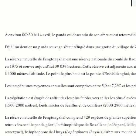
A environ 00h30 le 14 avril, le panda est descendu de son arbre et est retourné 
Déjà l'an dernier, un panda sauvage s'était réfugié dans une grotte du village de 
La réserve naturelle de Fengtongzhai est une réserve nationale du comté de Baoxi
en 1975 et couvre aujourd'hui 39 039 hectares. Cette réserve est adjacente aux r
à 4000 mètres d'altitude. Le point le plus haut est la pointe d'Ershisidanghai, da
Les températures moyennes annuelles sont comprises entre 5,9 et 7,2°C et les pr
La végétation est étagée des altitudes les plus faibles vers celles les plus élevées
(1500-2000 mètres), forêts mixtes de feuillus et de conifères (2000-2900 mètres),
La réserve naturelle de Fengtongzhai comprend 429 espèces de plantes supérieure
retrouvées sont le panda géant, le rhinopithèque de Roxellane, le léopard, le léo
sewerzowi
), le lophophore de Lhuys (
Lophophorus lhuysii
), l'arbre aux mouchoi