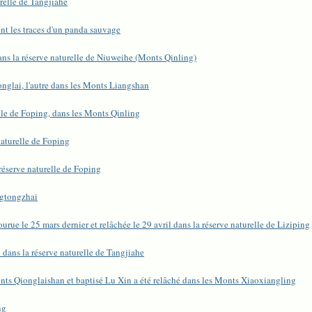
relle de Tangjiahe
t les traces d'un panda sauvage
ns la réserve naturelle de Niuweihe (Monts Qinling)
nglai, l'autre dans les Monts Liangshan
lle de Foping, dans les Monts Qinling
aturelle de Foping
éserve naturelle de Foping
ngtongzhai
rue le 25 mars dernier et relâchée le 29 avril dans la réserve naturelle de Liziping
dans la réserve naturelle de Tangjiahe
onts Qionglaishan et baptisé Lu Xin a été relâché dans les Monts Xiaoxiangling
ng