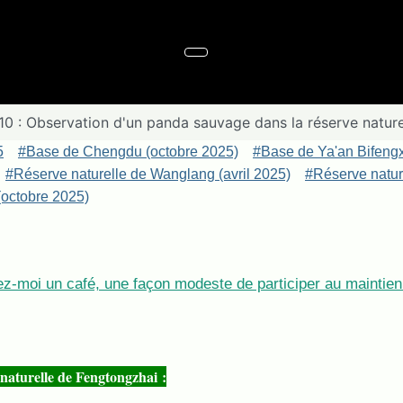
010 : Observation d'un panda sauvage dans la réserve natur
5
#Base de Chengdu (octobre 2025)
#Base de Ya'an Bifeng
#Réserve naturelle de Wanglang (avril 2025)
#Réserve nature
octobre 2025)
z-moi un café, une façon modeste de participer au maintien 
naturelle de Fengtongzhai :