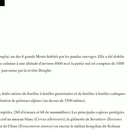
nglai, un des 6 grands Monts habités par les pandas sauvages. Elle a été établie
ve culmine à une altitude d'environ 4000 m et la partie sud est comprise de 1000
st parcourue par la rivière Donghe.
 forêts mixtes de feuillus à feuilles persistantes et de feuillus à feuilles caduques
gétation de pelouses alpines (au dessus de 3500 mètres).
reptiles, 280 d'oiseaux et 68 de mammifères). Les principales espèces protégées
 cerf au museau blanc (
Cervus albirostris
), la gélinotte de Severtzov (
Tetrastes
ron de Chine (
Tetracentron sinense
) ou encore le mélèze hongshan du Sichuan