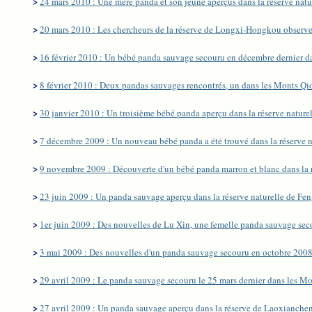
>
24 mars 2010 : Une mère panda et son jeune aperçus dans la réserve natu
>
20 mars 2010 : Les chercheurs de la réserve de Longxi-Hongkou observen
>
16 février 2010 : Un bébé panda sauvage secouru en décembre dernier da
>
8 février 2010 : Deux pandas sauvages rencontrés, un dans les Monts Qio
>
30 janvier 2010 : Un troisième bébé panda aperçu dans la réserve nature
>
7 décembre 2009 : Un nouveau bébé panda a été trouvé dans la réserve n
>
9 novembre 2009 : Découverte d'un bébé panda marron et blanc dans la r
>
23 juin 2009 : Un panda sauvage aperçu dans la réserve naturelle de Fe
>
1er juin 2009 : Des nouvelles de Lu Xin, une femelle panda sauvage secou
>
3 mai 2009 : Des nouvelles d'un panda sauvage secouru en octobre 2008 
>
29 avril 2009 : Le panda sauvage secouru le 25 mars dernier dans les M
>
27 avril 2009 : Un panda sauvage aperçu dans la réserve de Laoxianche