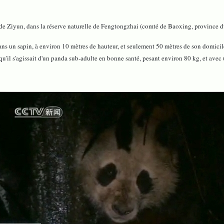
e de Ziyun, dans la réserve naturelle de Fengtongzhai (comté de Baoxing, province 
dans un sapin, à environ 10 mètres de hauteur, et seulement 50 mètres de son domicil
qu'il s'agissait d'un panda sub-adulte en bonne santé, pesant environ 80 kg, et avec 