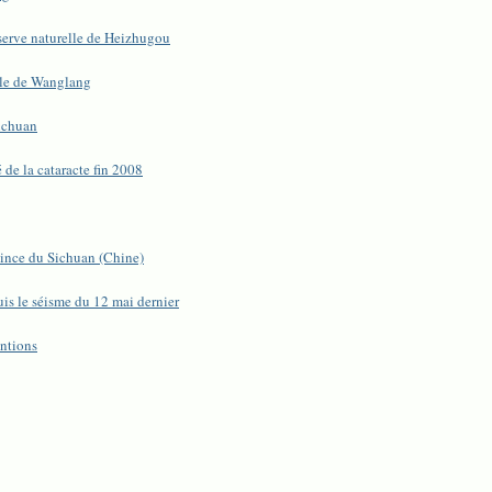
éserve naturelle de Heizhugou
lle de Wanglang
ichuan
de la cataracte fin 2008
vince du Sichuan (Chine)
is le séisme du 12 mai dernier
entions