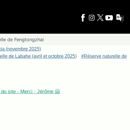
elle de Fengtongzhai
xia (novembre 2025)
lle de Labahe (avril et octobre 2025)
#Réserve naturelle de
du site - Merci - Jérôme 🤗