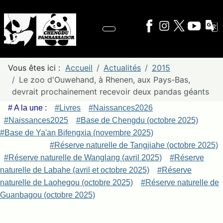
Vous êtes ici :
Accueil
Actualités
2015
Le zoo d'Ouwehand, à Rhenen, aux Pays-Bas,
devrait prochainement recevoir deux pandas géants
# A la une :
#Livres
#Naissances2026
#Naissances2025
#Base de Chengdu (octobre 2025)
#Base de Ya'an Bifengxia (novembre 2025)
#Réserve naturelle de Tangjiahe (octobre 2025)
#Réserve naturelle de Wanglang (avril 2025)
#Réserve
naturelle de Labahe (avril et octobre 2025)
#Réserve
naturelle de Laohegou (octobre 2025)
#Réserve naturelle de
Guanbagou (octobre 2025)