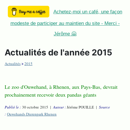
Achetez-moi un café, une façon
modeste de participer au maintien du site - Merci -
Jérôme 🤗
Actualités de l'année 2015
>
Actualités
2015
Le zoo d'Ouwehand, à Rhenen, aux Pays-Bas, devrait
prochainement recevoir deux pandas géants
Publié le :
30 octobre 2015 |
Auteur :
Jérôme POUILLE |
Source
:
Ouwehands Dierenpark Rhenen