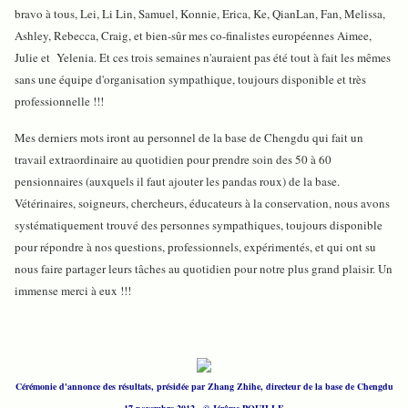
bravo à tous, Lei, Li Lin, Samuel, Konnie, Erica, Ke, QianLan, Fan, Melissa,
Ashley, Rebecca, Craig, et bien-sûr mes co-finalistes européennes Aimee,
Julie et Yelenia. Et ces trois semaines n'auraient pas été tout à fait les mêmes
sans une équipe d'organisation sympathique, toujours disponible et très
professionnelle !!!
Mes derniers mots iront au personnel de la base de Chengdu qui fait un
travail extraordinaire au quotidien pour prendre soin des 50 à 60
pensionnaires (auxquels il faut ajouter les pandas roux) de la base.
Vétérinaires, soigneurs, chercheurs, éducateurs à la conservation, nous avons
systématiquement trouvé des personnes sympathiques, toujours disponible
pour répondre à nos questions, professionnels, expérimentés, et qui ont su
nous faire partager leurs tâches au quotidien pour notre plus grand plaisir. Un
immense merci à eux !!!
Cérémonie d'annonce des résultats, présidée par Zhang Zhihe, directeur de la base de Chengdu