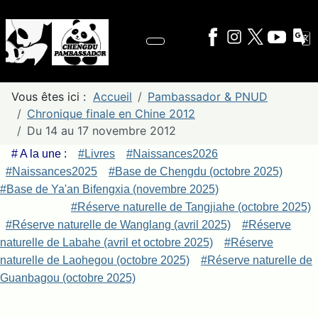
Vous êtes ici :
Accueil
Pambassador & PNUD
Chronique finale en Chine 2012
Du 14 au 17 novembre 2012
# A la une :
#Livres
#Naissances2026
#Naissances2025
#Base de Chengdu (octobre 2025)
#Base de Ya'an Bifengxia (novembre 2025)
#Réserve naturelle de Tangjiahe (octobre 2025)
#Réserve naturelle de Wanglang (avril 2025)
#Réserve
naturelle de Labahe (avril et octobre 2025)
#Réserve
naturelle de Laohegou (octobre 2025)
#Réserve naturelle de
Guanbagou (octobre 2025)