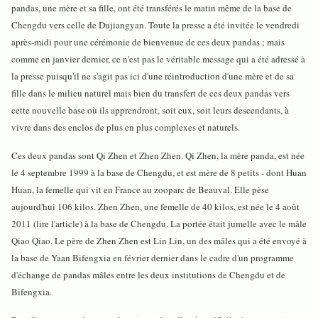
pandas, une mère et sa fille, ont été transférés le matin même de la base de
Chengdu vers celle de Dujiangyan. Toute la presse a été invitée le vendredi
après-midi pour une cérémonie de bienvenue de ces deux pandas ; mais
comme en janvier dernier, ce n'est pas le véritable message qui a été adressé à
la presse puisqu'il ne s'agit pas ici d'une réintroduction d'une mère et de sa
fille dans le milieu naturel mais bien du transfert de ces deux pandas vers
cette nouvelle base où ils apprendront, soit eux, soit leurs descendants, à
vivre dans des enclos de plus en plus complexes et naturels.
Ces deux pandas sont Qi Zhen et Zhen Zhen. Qi Zhen, la mère panda, est née
le 4 septembre 1999 à la base de Chengdu, et est mère de 8 petits - dont Huan
Huan, la femelle qui vit en France au zooparc de Beauval. Elle pèse
aujourd'hui 106 kilos. Zhen Zhen, une femelle de 40 kilos, est née le 4 août
2011 (lire l'article) à la base de Chengdu. La portée était jumelle avec le mâle
Qiao Qiao. Le père de Zhen Zhen est Lin Lin, un des mâles qui a été envoyé à
la base de Yaan Bifengxia en février dernier dans le cadre d'un programme
d'échange de pandas mâles entre les deux institutions de Chengdu et de
Bifengxia.