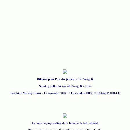
Biberon pour l'un des jumeaux de Cheng Ji
Nursing bottle for one of Cheng Ji's twins
Sunshine Nursery House - 14 novembre 2012 - 14 november 2012 - © Jérôme POUILLE
La zone de préparation de la formule, le lait artificiel
The area for the preparation of formula, the artificial milk