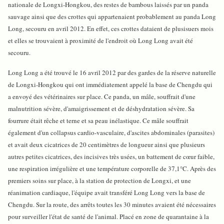
nationale de Longxi-Hongkou, des restes de bambous laissés par un panda
sauvage ainsi que des crottes qui appartenaient probablement au panda Long
Long, secouru en avril 2012. En effet, ces crottes dataient de plusisuers mois
et elles se trouvaient à proximité de l'endroit où Long Long avait été
secouru.
Long Long a été trouvé le 16 avril 2012 par des gardes de la réserve naturelle
de Longxi-Hongkou qui ont immédiatement appelé la base de Chengdu qui
a envoyé des vétérinaires sur place. Ce panda, un mâle, souffrait d'une
malnutrition sévère, d'amaigrissement et de déshydratation sévère. Sa
fourrure était rêche et terne et sa peau inélastique. Ce mâle souffrait
également d'un collapsus cardio-vasculaire, d'ascites abdominales (parasites)
et avait deux cicatrices de 20 centimètres de longueur ainsi que plusieurs
autres petites cicatrices, des incisives très usées, un battement de cœur faible,
une respiration irrégulière et une température corporelle de 37,1°C. Après des
premiers soins sur place, à la station de protection de Longxi, et une
réanimation cardiaque, l'équipe avait transféré Long Long vers la base de
Chengdu. Sur la route, des arrêts toutes les 30 minutes avaient été nécessaires
pour surveiller l'état de santé de l'animal. Placé en zone de quarantaine à la