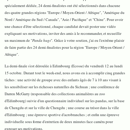
spécialement dédiée, 24 demi-finalistes ont été sélectionnés dans chacune
des quatre grandes régions "Europe / Moyen-Orient / Afrique", "Amérique du
Nord / Amérique du Sud / Canada", "Asie / Pacifique" et "Chine". Pour avoir
une chance d'être sélectionné, chaque candidat devait poster une vidéo
expliquant ses motivations, inviter des amis à le recommander, et recueillir
un maximum de "
Panda hugs
". Grâce à votre soutien, j'ai eu l'extrême plaisir
de faire partie des 24 demi-finalistes pour la région "Europe / Moyen-Orient /
Afrique".
La demi-finale s'est déroulée à Edimbourg (Ecosse) du vendredi 12 au lundi
15 octobre. Durant tout le week-end, nous avons eu à accomplir cinq grandes
tâches : une activité de groupe avec des enfants âgés de 7 à 10 ans visant à
les sensibiliser sur les richesses naturelles du Sichuan ; une conférence de
Darren McGarry (responsable des collections animalières au zoo
d'Edimbourg) suivie d'un questionnaire individuel sur les pandas, sur la base
de Chengdu et sur la ville de Chengdu ; une course au trésor dans la ville
d'Edimbourg ; une épreuve sportive d'acrobranches ; et enfin une épreuve
individuelle sous forme d'entretien de deux minutes face caméra pour
exposer ses motivations.