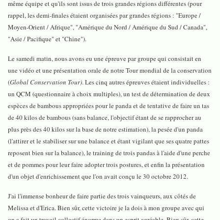
même équipe et qu'ils sont issus de trois grandes régions différentes (pour
rappel, les demi-finales étaient organisées par grandes régions : "Europe /
Moyen-Orient / Afrique", "Amérique du Nord / Amérique du Sud / Canada",
"Asie / Pacifique" et "Chine").
Le samedi matin, nous avons eu une épreuve par groupe qui consistait en
une vidéo et une présentation orale de notre Tour mondial de la conservation
(
Global Conservation Tour)
. Les cinq autres épreuves étaient individuelles :
un QCM (questionnaire à choix multiples), un test de détermination de deux
espèces de bambous appropriées pour le panda et de tentative de faire un tas
de 40 kilos de bambous (sans balance, l'objectif étant de se rapprocher au
plus près des 40 kilos sur la base de notre estimation), la pesée d'un panda
(l'attirer et le stabiliser sur une balance et étant vigilant que ses quatre pattes
reposent bien sur la balance), le training de trois pandas à l'aide d'une perche
et de pommes pour leur faire adopter trois postures, et enfin la présentation
d'un objet d'enrichissement que l'on avait conçu le 30 octobre 2012.
J'ai l'immense bonheur de faire partie des trois vainqueurs, aux côtés de
Melissa et d'Erica. Bien sûr, cette victoire je la dois à mon groupe avec qui
on a fait un travail collectif énorme dans un esprit agréable. Bien sûr, cette