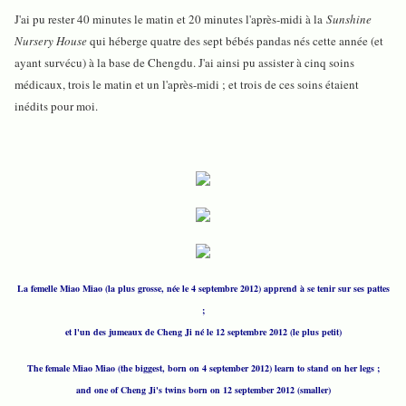
J'ai pu rester 40 minutes le matin et 20 minutes l'après-midi à la
Sunshine
Nursery House
qui héberge quatre des sept bébés pandas nés cette année (et
ayant survécu) à la base de Chengdu. J'ai ainsi pu assister à cinq soins
médicaux, trois le matin et un l'après-midi ; et trois de ces soins étaient
inédits pour moi.
La femelle Miao Miao (la plus grosse, née le 4 septembre 2012) apprend à se tenir sur ses pattes
;
et l'un des jumeaux de Cheng Ji né le 12 septembre 2012 (le plus petit)
The female Miao Miao (the biggest, born on 4 september 2012) learn to stand on her legs ;
and one of Cheng Ji's twins born on 12 september 2012 (smaller)