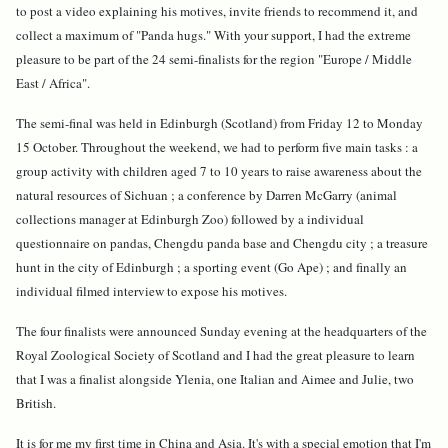
to post a video explaining his motives, invite friends to recommend it, and
collect a maximum of "Panda hugs." With your support, I had the extreme
pleasure to be part of the 24 semi-finalists for the region "Europe / Middle
East / Africa".
The semi-final was held in Edinburgh (Scotland) from Friday 12 to Monday
15 October. Throughout the weekend, we had to perform five main tasks : a
group activity with children aged 7 to 10 years to raise awareness about the
natural resources of Sichuan ; a conference by Darren McGarry (animal
collections manager at Edinburgh Zoo) followed by a individual
questionnaire on pandas, Chengdu panda base and Chengdu city ; a treasure
hunt in the city of Edinburgh ; a sporting event (Go Ape) ; and finally an
individual filmed interview to expose his motives.
The four finalists were announced Sunday evening at the headquarters of the
Royal Zoological Society of Scotland and I had the great pleasure to learn
that I was a finalist alongside Ylenia, one Italian and Aimee and Julie, two
British.
It is for me my first time in China and Asia. It's with a special emotion that I'm