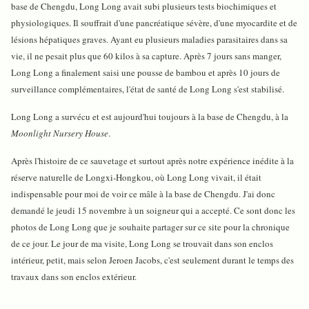
base de Chengdu, Long Long avait subi plusieurs tests biochimiques et
physiologiques. Il souffrait d'une pancréatique sévère, d'une myocardite et de
lésions hépatiques graves. Ayant eu plusieurs maladies parasitaires dans sa
vie, il ne pesait plus que 60 kilos à sa capture. Après 7 jours sans manger,
Long Long a finalement saisi une pousse de bambou et après 10 jours de
surveillance complémentaires, l'état de santé de Long Long s'est stabilisé.
Long Long a survécu et est aujourd'hui toujours à la base de Chengdu, à la
Moonlight Nursery House
.
Après l'histoire de ce sauvetage et surtout après notre expérience inédite à la
réserve naturelle de Longxi-Hongkou, où Long Long vivait, il était
indispensable pour moi de voir ce mâle à la base de Chengdu. J'ai donc
demandé le jeudi 15 novembre à un soigneur qui a accepté. Ce sont donc les
photos de Long Long que je souhaite partager sur ce site pour la chronique
de ce jour. Le jour de ma visite, Long Long se trouvait dans son enclos
intérieur, petit, mais selon Jeroen Jacobs, c'est seulement durant le temps des
travaux dans son enclos extérieur.