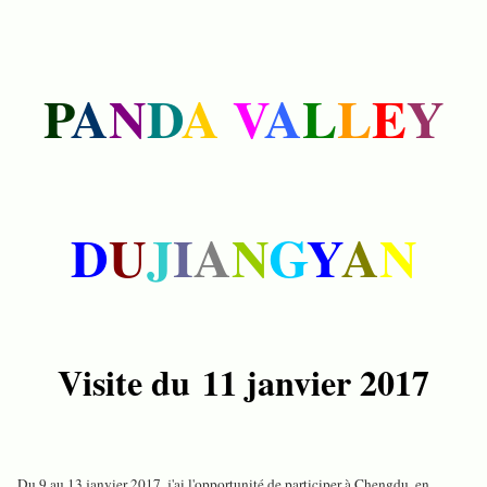
P
A
N
D
A
V
A
L
L
E
Y
D
U
J
I
A
N
G
Y
A
N
Visite du
11 janvier 2017
Du 9 au 13 janvier 2017, j'ai l'opportunité de participer à Chengdu, en