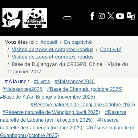
Vous êtes ici :
Accueil
En captivité
Visites de zoos et comptes-rendus
Captivité
Visites de zoos et comptes-rendus
Base de Dujiangyan du CRBGPB, Chine - Visite du
11 janvier 2017
# A la une :
#Livres
#Naissances2026
#Naissances2025
#Base de Chengdu (octobre 2025)
#Base de Ya'an Bifengxia (novembre 2025)
#Réserve naturelle de Tangjiahe (octobre 2025)
#Réserve naturelle de Wanglang (avril 2025)
#Réserve
naturelle de Labahe (avril et octobre 2025)
#Réserve
naturelle de Laohegou (octobre 2025)
#Réserve naturelle de
Guanbagou (octobre 2025)