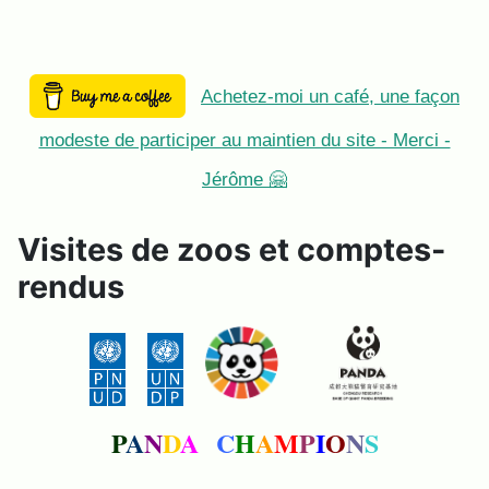
Achetez-moi un café, une façon
modeste de participer au maintien du site - Merci -
Jérôme 🤗
Visites de zoos et comptes-
rendus
P
A
N
D
A
C
H
A
M
P
I
O
N
S