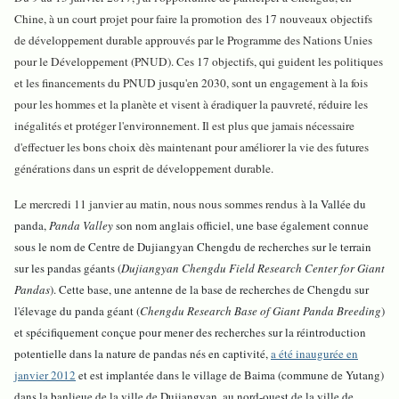
Chine, à un court projet pour faire la promotion des 17 nouveaux objectifs
de développement durable approuvés par le Programme des Nations Unies
pour le Développement (PNUD). Ces 17 objectifs, qui guident les politiques
et les financements du PNUD jusqu'en 2030, sont un engagement à la fois
pour les hommes et la planète et visent à éradiquer la pauvreté, réduire les
inégalités et protéger l'environnement. Il est plus que jamais nécessaire
d'effectuer les bons choix dès maintenant pour améliorer la vie des futures
générations dans un esprit de développement durable.
Le mercredi 11 janvier au matin, nous nous sommes rendus
à la Vallée du
panda,
Panda Valley
son nom anglais officiel, une base également connue
sous le nom de Centre de Dujiangyan Chengdu de recherches sur le terrain
sur les pandas géants (
Dujiangyan Chengdu Field Research Center for Giant
Pandas
). Cette base, une antenne de la base de recherches de Chengdu sur
l'élevage du panda géant (
Chengdu Research Base of Giant Panda Breeding
)
et spécifiquement conçue pour mener des recherches sur la réintroduction
potentielle dans la nature de pandas nés en captivité,
a été inaugurée en
janvier 2012
et est implantée dans le village de Baima (commune de Yutang)
dans la banlieue de la ville de Dujiangyan, au nord-ouest de la ville de