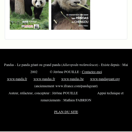
Pandas - Le panda géant ou grand panda (
Ailuropoda melanoleuca
) - Existe depuis : Mai
2002 © Jérôme POUILLE :
Contactez-moi
www.panda.fr
www.pandas.fr
www.pandas.be
www.pandageant.org
(anciennement www.ifrance.com/pandageant)
Auteur, rédacteur, concepteur : Jérôme POUILLE Appui technique et
remerciements : Mathieu FABRION
PLAN DU SITE