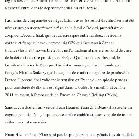
région des châteaux de la Loire, entre Tours et Vierzon, au sud de Blois, en
Région Centre, dans le département du Loir-et-Cher (41).
Pas moins de cinq années de négociations avec les autorités chinoises ont été
nécessaires pour concrétiser le rêve de la famille Delord, propriétaire du
zooparc. L'accord final, qui devait être signé entre les deux Présidents
chinois et français lors du sommet du G20 qui s'est tenu à Cannes
(France) les 3 et 4 novembre 2011, ne l'a finalement pas été sur fond de crise
de la dette et de crise politique en Grèce. Quelques jours plus tard, le
Président chinois de l'époque, Hu Jintao, annonçait à son homologue
français Nicolas Sarkozy qu'il acceptait de confier une paire de pandas à la
France. L'accord final validant le transfert en France du couple de pandas
pour une durée de dix ans est signé dans la foulée, le samedi 3 décembre
2011 au matin, à l'ambassade de France en Chine, à Beijing (Pékin).
Sans aucun doute, l'arrivée de Huan Huan et Yuan Zi à Beauval a suscité un
engouement des français pour cette espèce emblématique symbole de toutes
celles qui sont menacées.
Huan Huan et Yuan Zi ne sont pas les premiers pandas géants à avoir foulé le