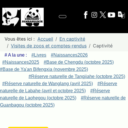
Vous êtes ici :
Accueil
En captivité
Visites de zoos et comptes-rendus
Captivité
# A la une :
#Livres
#Naissances2026
#Naissances2025
#Base de Chengdu (octobre 2025)
#Base de Ya'an Bifengxia (novembre 2025)
#Réserve naturelle de Tangjiahe (octobre 2025)
#Réserve naturelle de Wanglang (avril 2025)
#Réserve
naturelle de Labahe (avril et octobre 2025)
#Réserve
naturelle de Laohegou (octobre 2025)
#Réserve naturelle de
Guanbagou (octobre 2025)