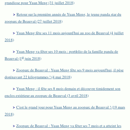
grandiose pour Yuan Meng (31 juillet 2018)
>
Retour sur la première année de Yuan Meng, le jeune panda star du
zooparc de Beauval (27 juillet 2018)
>
Yuan Meng fête ses 11 mois aujourd'hui au zoo de Beauval (4 juillet
2018)
>
Yuan Meng va fêter ses 10 mois : portfolio de la famille panda de
er
Beauval (1
juin 2018)
>
Zooparc de Beauval : Yuan Meng fête ses 9 mois aujourd'hui, il pèse
dorénavant 22 kilogrammes ! (4 mai 2018)
>
Yuan Meng : il fête ses 8 mois demain et découvre timidement son
enclos extérieur au zooparc de Beauval (3 avril 2018)
>
C'est le grand jour pour Yuan Meng au zooparc de Beauval ! (19 mars
2018)
>
Zooparc de Beauval : Yuan Meng va fêter ses 7 mois et a atteint les