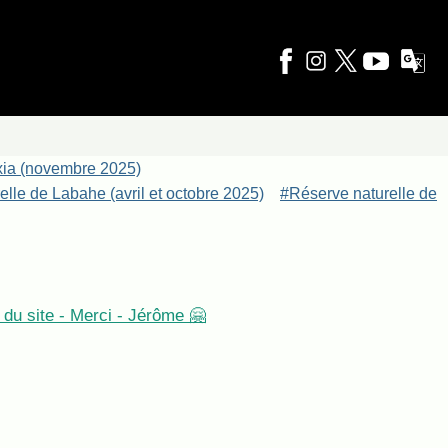
xia (novembre 2025)
lle de Labahe (avril et octobre 2025)
#Réserve naturelle de
du site - Merci - Jérôme 🤗