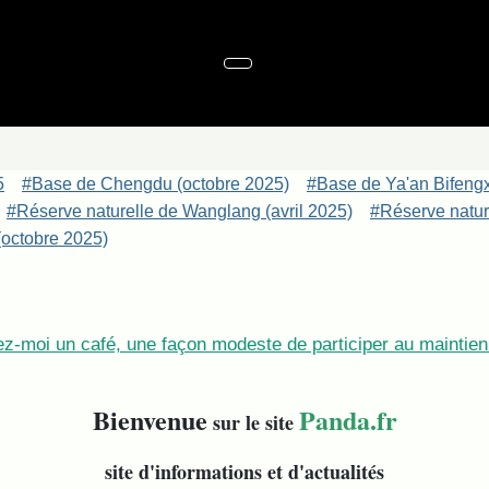
5
#Base de Chengdu (octobre 2025)
#Base de Ya'an Bifeng
#Réserve naturelle de Wanglang (avril 2025)
#Réserve nature
octobre 2025)
z-moi un café, une façon modeste de participer au maintien 
Bienvenue
Panda.fr
sur le site
site d'informations et d'actualités