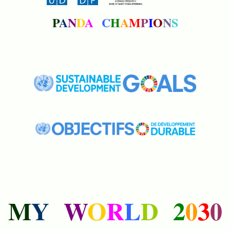
P
A
N
D
A
C
H
A
M
P
I
O
N
S
M
Y
W
O
R
L
D
2
0
3
0