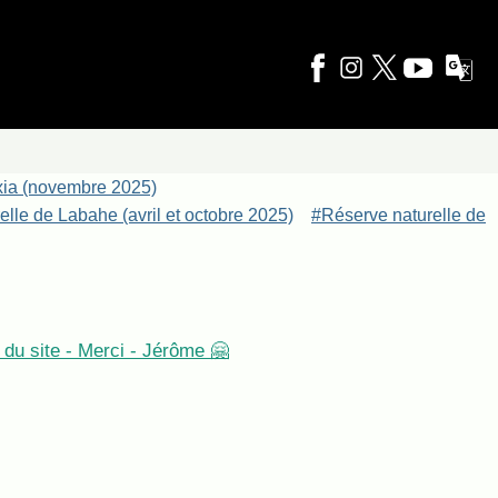
xia (novembre 2025)
lle de Labahe (avril et octobre 2025)
#Réserve naturelle de
du site - Merci - Jérôme 🤗