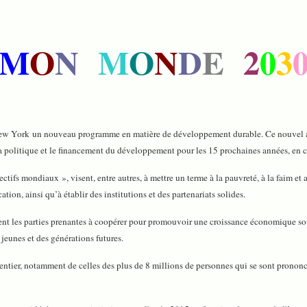
M
O
N
M
O
N
D
E
2
0
3
 New York un nouveau programme en matière de développement durable. Ce nouve
la politique et le financement du développement pour les 15 prochaines années, en
s mondiaux », visent, entre autres, à mettre un terme à la pauvreté, à la faim et a
tion, ainsi qu’à établir des institutions et des partenariats solides.
ncitent les parties prenantes à coopérer pour promouvoir une croissance économique s
jeunes et des générations futures.
 entier, notamment de celles des plus de 8 millions de personnes qui se sont pronon