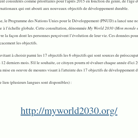
 considérés comme prioritaires pour l'après 2015 en fonction du genre, de l'âge et 
ternationaux qui ont abouti aux nouveaux objectifs de développement durable.
ne, le Programme des Nations Unies pour le Développement (PNUD) a lancé une nouvel
e à l’échelle globale. Cette consultation, dénommée
My World 2030
(
Mon monde 
 la façon dont les personnes perçoivent l’évolution de leur vie. Ces données pourraie
cacement les objectifs.
nvitant à choisir parmi les 17 objectifs les 6 objectifs qui sont sources de préoccupa
les 12 derniers mois. S'il le souhaite, ce citoyen pourra ré-évaluer chaque année d'ici
 la mise en oeuvre de mesures visant à l'atteinte des 17 objectifs de développement d
 lien (plusieurs langues sont disponibles) :
http://myworld2030.org/