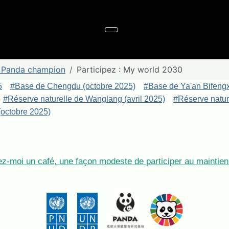
Panda champion
Participez : My world 2030
5
#Base de Chengdu (octobre 2025)
#Base de Ya'an Bifeng
#Réserve naturelle de Wanglang (avril 2025)
#Réserve nature
octobre 2025)
z-moi un café, une façon modeste de participer au maintien 