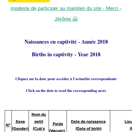
modeste de participer au maintien du site - Merci -
Jérôme 🤗
Naissances en captivité - Année 2018
Births in captivity - Year 2018
Cliquez sur la date pour accéder à l'actualité correspondante
Click on the date to read the corresponding news
Nom du
Sexe
petit
Date de naissance
Lie
Poids
N°
(Gender)
(Cub's
(Date of birth)
(
(Weight)