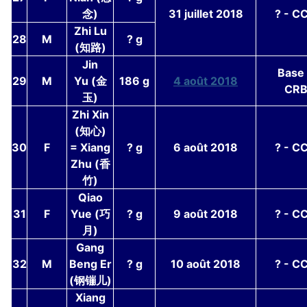
念)
31 juillet 2018
? - C
Zhi Lu
28
M
? g
(知路)
Jin
Base
29
M
Yu (金
186 g
4 août 2018
CRB
玉)
Zhi Xin
(知心)
30
F
= Xiang
? g
6 août 2018
? - C
Zhu (香
竹)
Qiao
31
F
Yue (巧
? g
9 août 2018
? - C
月)
Gang
32
M
Beng Er
? g
10 août 2018
? - C
(钢镚儿)
Xiang