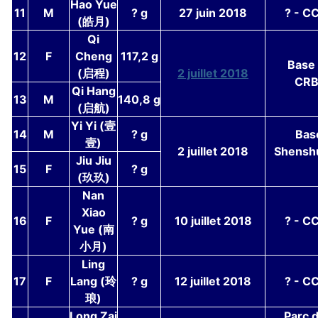
Hao Yue
11
M
? g
27 juin 2018
? - C
(皓月)
Qi
12
F
Cheng
117,2 g
Base
(启程)
2 juillet 2018
CRB
Qi Hang
13
M
140,8 g
(启航)
Yi Yi (壹
14
M
? g
Bas
壹)
2 juillet 2018
Shensh
Jiu Jiu
15
F
? g
(玖玖)
Nan
Xiao
16
F
? g
10 juillet 2018
? - C
Yue (南
小月)
Ling
17
F
Lang (玲
? g
12 juillet 2018
? - C
琅)
Long Zai
Parc 