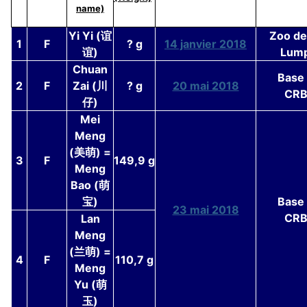
name)
Yi Yi (谊
Zoo de
1
F
? g
14 janvier 2018
谊)
Lump
Chuan
Base
2
F
Zai (川
? g
20 mai 2018
CRB
仔)
Mei
Meng
(美萌) =
3
F
149,9 g
Meng
Bao (萌
宝)
Base
23 mai 2018
CRB
Lan
Meng
(兰萌) =
4
F
110,7 g
Meng
Yu (萌
玉)