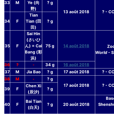
33
M
Ye (向
? g
野)
13 août 2018
? - C
Tian
34
F
Tian (田
? g
田)
Sai Hin
(さいひ
35
F
ん) = Cai
75 g
14 août 2018
Zo
Bang (彩
World
- 
浜)
36
?
-
34 g
16 août 2018
37
M
Jia Bao
? g
17 août 2018
? - C
38
M
-
? g
17 août 2018
? - C
Chen Xi
39
F
? g
(辰汐)
Bas
Bai Tian
40
F
? g
20 août 2018
Shensh
(白天)