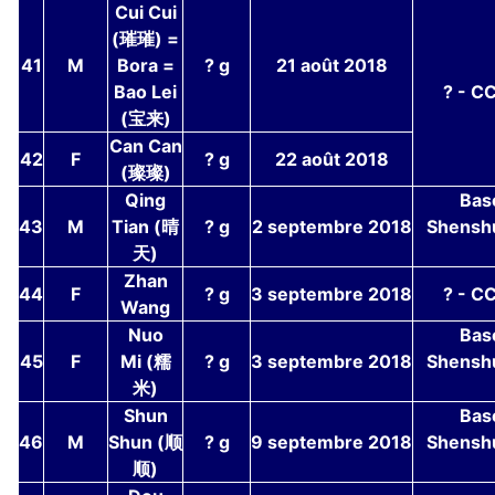
Cui Cui
(璀璀) =
41
M
Bora =
? g
21 août 2018
Bao Lei
? - C
(宝来)
Can Can
42
F
? g
22 août 2018
(璨璨)
Qing
Bas
43
M
Tian (晴
? g
2 septembre 2018
Shensh
天)
Zhan
44
F
? g
3 septembre 2018
? - C
Wang
Nuo
Bas
45
F
Mi (糯
? g
3 septembre 2018
Shensh
米)
Shun
Bas
46
M
Shun (顺
? g
9 septembre 2018
Shensh
顺)