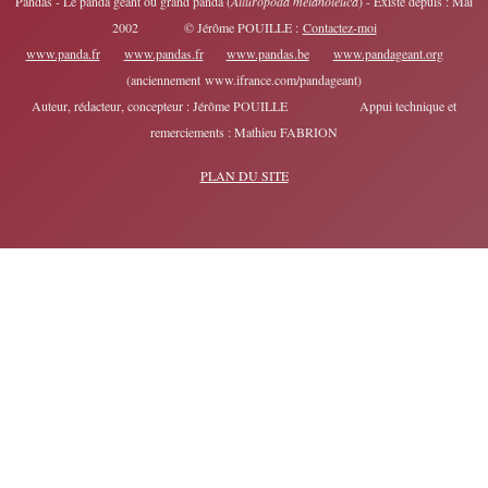
Pandas - Le panda géant ou grand panda (
Ailuropoda melanoleuca
) - Existe depuis : Mai
2002 © Jérôme POUILLE :
Contactez-moi
www.panda.fr
www.pandas.fr
www.pandas.be
www.pandageant.org
(anciennement www.ifrance.com/pandageant)
Auteur, rédacteur, concepteur : Jérôme POUILLE Appui technique et
remerciements : Mathieu FABRION
PLAN DU SITE