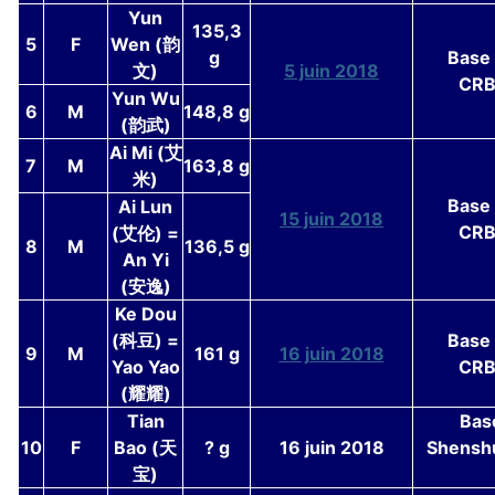
Yun
135,3
5
F
Wen (韵
g
Base
文)
5 juin 2018
CRB
Yun Wu
6
M
148,8 g
(韵武)
Ai Mi (艾
7
M
163,8 g
米)
Base
Ai Lun
15 juin 2018
CRB
(艾伦) =
8
M
136,5 g
An Yi
(安逸)
Ke Dou
(科豆) =
Base
9
M
161 g
16 juin 2018
Yao Yao
CRB
(耀耀)
Tian
Bas
10
F
Bao (天
? g
16 juin 2018
Shensh
宝)