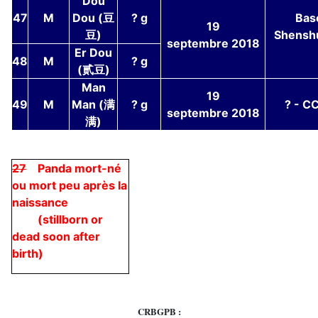
Dou
47
M
Dou (豆
? g
Bas
19
豆)
Shensh
septembre 2018
Er Dou
48
M
? g
(贰豆)
Man
19
49
M
Man (满
? g
? - C
septembre 2018
满)
27
Panda mort-né
ou mort peu après la
naissance
(stillborn or
dead soon after
birth)
CRBGPB :