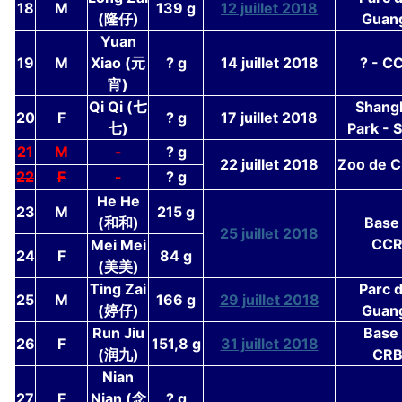
18
M
139 g
12 juillet 2018
(隆仔)
Guan
Yuan
19
M
Xiao (元
? g
14 juillet 2018
? - C
宵)
Qi Qi (
七
Shangh
20
F
? g
17 juillet 2018
七)
Park - 
21
M
-
? g
22 juillet 2018
Zoo de C
22
F
-
? g
He He
23
M
215 g
(和和)
Base 
25 juillet 2018
CCR
Mei Mei
24
F
84 g
(美美)
Ting Zai
Parc 
25
M
166 g
29 juillet 2018
(婷仔)
Guan
Run Jiu
Base
26
F
151,8 g
31 juillet 2018
(润九)
CRB
Nian
27
F
Nian (念
? g