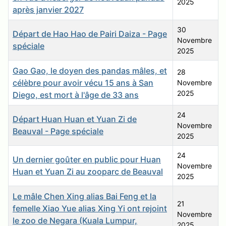
2025
après janvier 2027
30
Départ de Hao Hao de Pairi Daiza - Page
Novembre
spéciale
2025
Gao Gao, le doyen des pandas mâles, et
28
célèbre pour avoir vécu 15 ans à San
Novembre
2025
Diego, est mort à l'âge de 33 ans
24
Départ Huan Huan et Yuan Zi de
Novembre
Beauval - Page spéciale
2025
24
Un dernier goûter en public pour Huan
Novembre
Huan et Yuan Zi au zooparc de Beauval
2025
Le mâle Chen Xing alias Bai Feng et la
21
femelle Xiao Yue alias Xing Yi ont rejoint
Novembre
le zoo de Negara (Kuala Lumpur,
2025