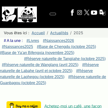
Vous êtes ici :
Accueil
Actualités
2025
# A la une :
#Livres
#Naissances2026
#Naissances2025
#Base de Chengdu (octobre 2025)
#Base de Ya'an Bifengxia (novembre 2025)
#Réserve naturelle de Tangjiahe (octobre 2025)
#Réserve naturelle de Wanglang (avril 2025)
#Réserve
naturelle de Labahe (avril et octobre 2025)
#Réserve
naturelle de Laohegou (octobre 2025)
#Réserve naturelle de
Guanbagou (octobre 2025)
Achetez-moi un café, une façon