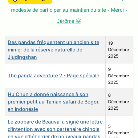
modeste de participer au maintien du site - Merci -
Jérôme 🤗
Titre
Date de publication
Des pandas fréquentent un ancien site
19
minier de la réserve naturelle de
Décembre
2025
Jiudingshan
9
The panda adventure 2 - Page spéciale
Décembre
2025
Hu Chun a donné naissance à son
8
premier petit au Taman safari de Bogor,
Décembre
2025
en Indonésie
Le zooparc de Beauval a signé une lettre
5
d'intention avec son partenaire chinois
Décembre
en vue d'héberger de nouveaux pandas