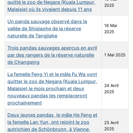
quitté le zoo de Negara (Kuala Lumpur,
2025
Malaisie) où ils vivaient depuis 11 ans
Un panda sauvage observé dans la
16 Mai
vallée de Shiqiaohe de la réserve
2025
naturelle de Tangjiahe
Trois pandas sauvages aperçus en avril
par des rangers de la réserve naturelle
1 Mai 2025
de Changqing
La femelle Feng Yi et le mâle Fu Wa vont
quitter le zoo de Negara (Kuala Lumpur,
24 Avril
Malaisie) le mois prochain et deux
2025
nouveaux pandas les remplaceront
prochainement
Deux jeunes pandas, le mâle He Feng et
la femelle Lan Yun, ont rejoint le zoo
23 Avril
autrichien de Schönbrunn, à Vienne,
2025