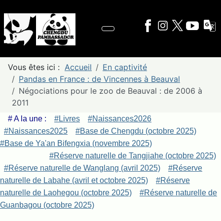
Vous êtes ici :
Accueil
En captivité
Pandas en France : de Vincennes à Beauval
Négociations pour le zoo de Beauval : de 2006 à
2011
# A la une :
#Livres
#Naissances2026
#Naissances2025
#Base de Chengdu (octobre 2025)
#Base de Ya'an Bifengxia (novembre 2025)
#Réserve naturelle de Tangjiahe (octobre 2025)
#Réserve naturelle de Wanglang (avril 2025)
#Réserve
naturelle de Labahe (avril et octobre 2025)
#Réserve
naturelle de Laohegou (octobre 2025)
#Réserve naturelle de
Guanbagou (octobre 2025)