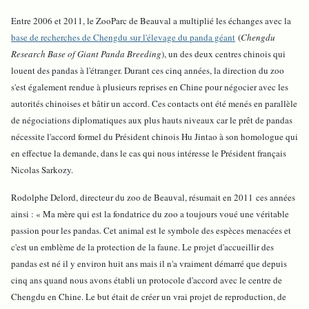
Entre 2006 et 2011, le ZooParc de Beauval a multiplié les échanges avec la
base de recherches de Chengdu sur l'élevage du panda géant
(
Chengdu
Research Base of Giant Panda Breeding
), un des deux centres chinois qui
louent des pandas à l'étranger. Durant ces cinq années, la direction du zoo
s'est également rendue à plusieurs reprises en Chine pour négocier avec les
autorités chinoises et bâtir un accord. Ces contacts ont été menés en parallèle
de négociations diplomatiques aux plus hauts niveaux car le prêt de pandas
nécessite l'accord formel du Président chinois Hu Jintao à son homologue qui
en effectue la demande, dans le cas qui nous intéresse le Président français
Nicolas Sarkozy.
Rodolphe Delord, directeur du zoo de Beauval, résumait en 2011 ces années
ainsi : «
Ma mère qui est la fondatrice du zoo a toujours voué une véritable
passion pour les pandas. Cet animal est le symbole des espèces menacées et
c'est un emblème de la protection de la faune. Le projet d'accueillir des
pandas est né il y environ huit ans mais il n'a vraiment démarré que depuis
cinq ans quand nous avons établi un protocole d'accord avec le centre de
Chengdu en Chine. Le but était de créer un vrai projet de reproduction, de