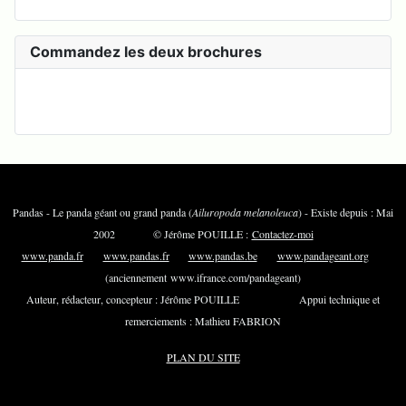
Commandez les deux brochures
Pandas - Le panda géant ou grand panda (
Ailuropoda melanoleuca
) - Existe depuis : Mai
2002 © Jérôme POUILLE :
Contactez-moi
www.panda.fr
www.pandas.fr
www.pandas.be
www.pandageant.org
(anciennement www.ifrance.com/pandageant)
Auteur, rédacteur, concepteur : Jérôme POUILLE Appui technique et
remerciements : Mathieu FABRION
PLAN DU SITE