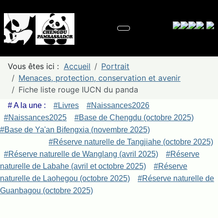
Vous êtes ici :
Accueil
Portrait
Menaces, protection, conservation et avenir
Fiche liste rouge IUCN du panda
# A la une :
#Livres
#Naissances2026
#Naissances2025
#Base de Chengdu (octobre 2025)
#Base de Ya'an Bifengxia (novembre 2025)
#Réserve naturelle de Tangjiahe (octobre 2025)
#Réserve naturelle de Wanglang (avril 2025)
#Réserve
naturelle de Labahe (avril et octobre 2025)
#Réserve
naturelle de Laohegou (octobre 2025)
#Réserve naturelle de
Guanbagou (octobre 2025)