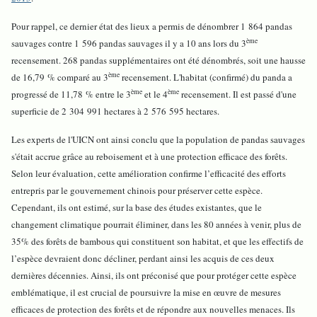
Pour rappel, ce dernier état des lieux a permis de dénombrer 1 864 pandas
ème
sauvages contre 1 596 pandas sauvages il y a 10 ans lors du 3
recensement. 268 pandas supplémentaires ont été dénombrés, soit une hausse
ème
de 16,79 % comparé au 3
recensement. L'habitat (confirmé) du panda a
ème
ème
progressé de 11,78 % entre le 3
et le 4
recensement. Il est passé d'une
superficie de 2 304 991 hectares à 2 576 595 hectares.
Les experts de l'UICN ont ainsi conclu que la population de pandas sauvages
s'était accrue grâce au reboisement et à une protection efficace des forêts.
Selon leur évaluation, cette amélioration confirme l’efficacité des efforts
entrepris par le gouvernement chinois pour préserver cette espèce.
Cependant, ils ont estimé, sur la base des études existantes, que le
changement climatique pourrait éliminer, dans les 80 années à venir, plus de
35% des forêts de bambous qui constituent son habitat, et que les effectifs de
l’espèce devraient donc décliner, perdant ainsi les acquis de ces deux
dernières décennies. Ainsi, ils ont préconisé que pour protéger cette espèce
emblématique, il est crucial de poursuivre la mise en œuvre de mesures
efficaces de protection des forêts et de répondre aux nouvelles menaces. Ils