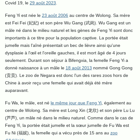
Covid 19, le
29 août 2023
.
Feng Yi est née le
23 août 2006
au centre de Wolong. Sa mère
est Fei Fei (妃妃) et son père Wu Gang (武岗). Wu Gang est un
mâle né dans le milieu naturel et les gènes de Feng Yi sont donc
importants à ce titre pour la population captive. La portée était
jumelle mais l'aîné présentait un bec de lièvre ainsi qu'une
dysplasie à l'œil et l'oreille gauches, il est mort âgé de 4 jours
seulement. Durant son séjour à Bifengxia, la femelle Feng Yi a
donné naissance à un mâle le
18 août 2013
nommé Gong Gong
(贡贡). Le zoo de Negara est donc l'un des rares zoos hors de
Chine à avoir reçu une femelle qui avait déjà été mère
auparavant.
Fu Wa, le mâle, est né
le même jour que Feng Yi
, également au
centre de Wolong. Sa mère est Long Xin (龙欣) et son père Lu Lu
(芦芦), un mâle né dans le milieu naturel. Comme dans le cas de
Feng Yi, la portée était jumelle et la sœur jumelle de Fu Wa est
Fu Ni (福妮), la femelle qui a vécu près de 15 ans au
zoo