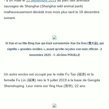
- à un mâle le
13 septembre 2019
au parc des animaux
sauvages de Shanghai (
Shanghai wild animal park
)
malheureusement décédé trois mois plus tard le 18 décembre
suivant.
Si Xue et sa fille Bing Xue qui était surnommée Xue Da Duo (雪大朵), qui
signifie «
grandes oreilles
», avant qu'elle reçoive son nom officiel - 2
novembre 2025 - © Jérôme POUILLE
Un autre enclos est occupé par le mâle Fu Tao (福涛) et la
femelle Fu Lin (福琳) nés le 9 juillet 2019 à la base de Gengda
Shenshuping. Leur mère est Ying Hua (瑛华), 22 ans.