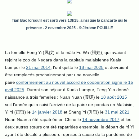
Tian Bao lorsqu'il est sorti vers 13h15, ainsi que la pancarte qui le
présente
- 2 novembre 2025 - © Jérôme POUILLE
La femelle Feng Yi (凤仪) et le mâle Fu Wa (福娃), qui avaient
rejoint le zoo de Negara dans la capitale malaisienne Kuala
Lumpur le
21 mai 2014
, l'ont quitté le
18 mai 2025
et devraient
être remplacés prochainement par une nouvelle
paire
conformément au nouvel accord de coopération signé le 16
avril 2025
.
Durant son séjour à Kuala Lumpur, Feng Yi a donné
naissance à trois femelles : Nuan Nuan (暖暖) le
18 août 2015
soit l'année qui a suivi l'arrivée de la paire de pandas en Malaisie,
Yi Yi (谊谊)
le
14 janvier 2018
et Sheng Yi (升谊) le
31 mai 2021
.
Nuan Nuan a été rapatriée en Chine le
14 novembre 2017
et les
deux autres sœurs ont été rapatriées ensemble, le départ de Yi Yi
ayant été décalé à plusieurs reprises à cause de la pandémie de