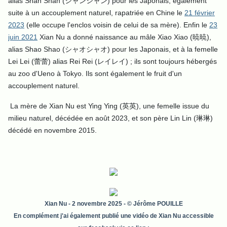
alias Shan Shan (シャンシャン) pour les Japonais, également
suite à un accouplement naturel, rapatriée en Chine le
21 février
2023
(elle occupe l'enclos voisin de celui de sa mère).
Enfin le
23
juin 2021
Xian Nu a donné naissance au mâle Xiao Xiao (暁暁),
alias Shao Shao (シャオシャオ) pour les Japonais, et à la femelle
Lei Lei (蕾蕾) alias Rei Rei (レイレイ) ; ils sont toujours hébergés
au zoo d'Ueno à Tokyo. Ils sont également le fruit d'un
accouplement naturel.
La mère de Xian Nu est Ying Ying (英英), une femelle issue du
milieu naturel, décédée en août 2023, et son père Lin Lin (琳琳)
décédé en novembre 2015.
Xian Nu
- 2 novembre 2025 - © Jérôme POUILLE
En complément j'ai également publié une vidéo de Xian Nu accessible