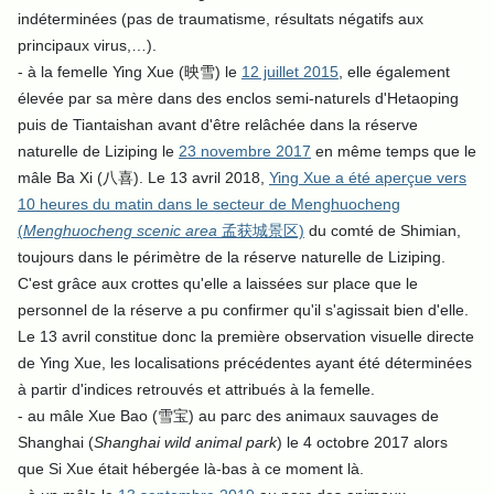
indéterminées (pas de traumatisme, résultats négatifs aux
principaux virus,…).
- à la femelle Ying Xue (映雪) le
12 juillet 2015
, elle également
élevée par sa mère dans des enclos semi-naturels d'Hetaoping
puis de Tiantaishan avant d'être relâchée dans la réserve
naturelle de Liziping le
23 novembre 2017
en même temps que l
e
mâle Ba Xi (八喜).
Le 13 avril 2018,
Ying Xue a été aperçue vers
10 heures du matin dans le secteur de Menghuocheng
(
Menghuocheng scenic area
孟获城景区)
du comté de Shimian,
toujours dans le périmètre de la réserve naturelle de Liziping.
C'est grâce aux crottes qu'elle a laissées sur place que le
personnel de la réserve a pu confirmer qu'il s'agissait bien d'elle.
Le 13 avril constitue donc la première observation visuelle directe
de Ying Xue, les localisations précédentes ayant été déterminées
à partir d'indices retrouvés et attribués à la femelle.
- au mâle Xue Bao (雪宝) au parc des animaux sauvages de
Shanghai (
Shanghai wild animal park
) le 4 octobre 2017 alors
que Si Xue était hébergée là-bas à ce moment là.