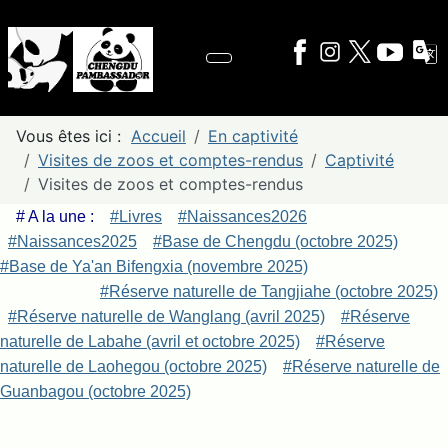
Vous êtes ici :
Accueil
En captivité
Visites de zoos et comptes-rendus
Captivité
Visites de zoos et comptes-rendus
# A la une :
#Livres
#Naissances2026
#Naissances2025
#Base de Chengdu (octobre 2025)
#Base de Ya'an Bifengxia (novembre 2025)
#Réserve naturelle de Tangjiahe (octobre 2025)
#Réserve naturelle de Wanglang (avril 2025)
#Réserve
naturelle de Labahe (avril et octobre 2025)
#Réserve
naturelle de Laohegou (octobre 2025)
#Réserve naturelle de
Guanbagou (octobre 2025)