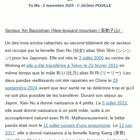
Fu Wa
- 2 novembre 2025 - © Jérôme POUILLE
Secteur Xin Baozishan
(New leopard mountain
/ 新豹子山) :
Un des trois enclos rattachés au second bâtiment de ce secteur
est occupé par la femelle Xian Nu (仙女) alias Shin Shin (シンシ
ン) pour les Japonais.
Elle est née le
3 juillet 2005
au centre de
Wolong et
elle a été transférée à Tokyo le 21 février 2011
en
même temps que le mâle Bi Li (比力) alias Ri Ri (リーリー). Les
deux pandas vieillissants ont été rapatriés en Chine le
29
septembre 2024
avant que leur santé ne se détériore trop et qu'il
ne soit plus possible de les transférer. Durant son séjour au
Japon, Xian Nu a donné naissance à 4 pe
tits.
Le
5 juillet 2012
,
elle avait donné naissance à un petit mâle, suite à un
accouplement naturel avec Ri Ri. Malheureusement, le bébé
panda était mort le
11 juillet suivant d'une pneumonie
. Le
12 juin
2017
, elle a donné naissance à la femelle Xiang Xiang (香香)