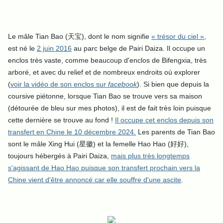
Le mâle Tian Bao (天宝),
dont le nom signifie
« trésor du ciel »
,
est né le
2 juin 2016
au parc belge de Pairi Daiza. Il occupe un
enclos très vaste, comme beaucoup d'enclos de Bifengxia, très
arboré, et avec du relief et de nombreux endroits où explorer
(
voir la vidéo de son enclos sur
facebook
). Si bien que depuis la
coursive piétonne, lorsque Tian Bao se trouve vers sa maison
(détourée de bleu sur mes photos), il est de fait très loin puisque
cette dernière se trouve au fond !
Il occupe cet enclos depuis son
transfert en Chine le 10 décembre 2024.
Les parents de Tian Bao
sont le mâle
Xing Hui (星徽) et la femelle Hao Hao (好好),
toujours hébergés à Pairi Daiza,
mais plus très longtemps
s'agissant de Hao Hao puisque son transfert prochain vers la
Chine vient d'être annoncé car elle souffre d'une ascite
.