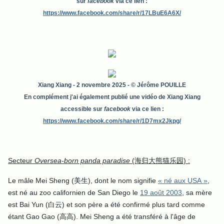
sur
facebook
via ce lien :
https://www.facebook.com/share/r/17LBuE6A6X/
Xiang Xiang
- 2 novembre 2025 - © Jérôme POUILLE
En complément j'ai également publié une vidéo de Xiang Xiang
accessible sur
facebook
via ce lien :
https://www.facebook.com/share/r/1D7mx2Jkpg/
Secteur
Oversea-born panda paradise
(海归大熊猫乐园) :
Le mâle Mei Sheng (美生), dont le nom signifie
« né aux USA »
,
est né au zoo californien de San Diego le
19 août 2003
, sa mère
est Bai Yun (白云) et son père a été confirmé plus tard comme
étant Gao Gao (高高). Mei Sheng a été transféré à l'âge de