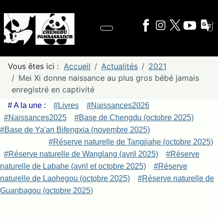
Vous êtes ici :
Accueil
Actualités
2021
Mei Xi donne naissance au plus gros bébé jamais
enregistré en captivité
# A la une :
#Livres
#Naissances2026
#Naissances2025
#Base de Chengdu (octobre 2025)
#Base de Ya'an Bifengxia (novembre 2025)
#Réserve naturelle de Tangjiahe (octobre 2025)
#Réserve naturelle de Wanglang (avril 2025)
#Réserve
naturelle de Labahe (avril et octobre 2025)
#Réserve
naturelle de Laohegou (octobre 2025)
#Réserve naturelle de
Guanbagou (octobre 2025)