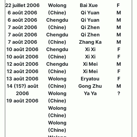
22 juillet 2006
Wolong
Bai Xue
F
6 août 2006
(Chine)
Qi Yuan
M
6 août 2006
Chengdu
Qi Yuan
M
7 août 2006
(Chine)
Qi Zhen
M
7 août 2006
Chengdu
Qi Zhen
M
7 août 2006
(Chine)
Zhang Ka
M
10 août 2006
Chengdu
Xi Xi
F
10 août 2006
(Chine)
Xi Xi
F
12 août 2006
Chengdu
Xi Mei
M
12 août 2006
(Chine)
Xi Mei
F
13 août 2006
Wolong
Eryatou
F
14 (15?) août
(Chine)
Gong Zhu
M
2006
Wolong
Ya Ya
?
19 août 2006
(Chine)
Wolong
(Chine)
Wolong
(Chine)