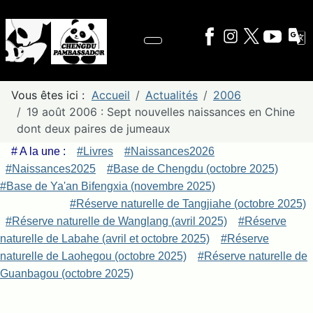
Vous êtes ici :
Accueil
Actualités
2006
19 août 2006 : Sept nouvelles naissances en Chine
dont deux paires de jumeaux
# A la une :
#Livres
#Naissances2026
#Naissances2025
#Base de Chengdu (octobre 2025)
#Base de Ya'an Bifengxia (novembre 2025)
#Réserve naturelle de Tangjiahe (octobre 2025)
#Réserve naturelle de Wanglang (avril 2025)
#Réserve
naturelle de Labahe (avril et octobre 2025)
#Réserve
naturelle de Laohegou (octobre 2025)
#Réserve naturelle de
Guanbagou (octobre 2025)