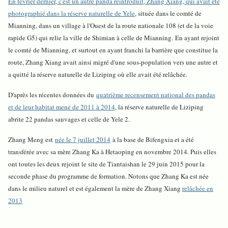
En février dernier, c'est un autre panda réintroduit, Zhang Xiang, qui avait été
photographié dans la réserve naturelle de Yele
, située dans le comté de
Mianning, dans un village à l'Ouest de la route nationale 108 (et de la voie
rapide G5) qui relie la ville de Shimian à celle de Mianning.
En ayant rejoint
le comté de Mianning, et surtout en ayant franchi la barrière que constitue la
route, Zhang Xiang avait ainsi migré d'une sous-population vers une autre et
a quitté la réserve naturelle de Liziping où elle avait été relâchée.
D'après les récentes données du
quatrième recensement national des pandas
et de leur habitat mené de 2011 à 2014
, la réserve naturelle de Liziping
abrite 22 pandas sauvages et celle de Yele 2.
Zhang Meng est
née le 7 juillet 2014
à la base de Bifengxia et a été
transférée avec sa mère Zhang Ka à Hetaoping en novembre 2014. Puis elles
ont toutes les deux rejoint le site de Tiantaishan le 29 juin 2015 pour la
seconde phase du programme de formation. Notons que Zhang Ka est née
dans le milieu naturel et est également la mère de Zhang Xiang
relâchée en
2013