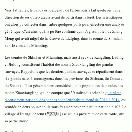
Vers 19 heures, le panda est descendu de l'arbre puis a fait quelques pas en
direction de ses observateurs avant de partir dans la forêt. Les scientifiques
ont alors pu collecter dans l'arbre quelques poils pour effectuer une analyse
génétique. C'est ainsi qu'il a pu être confirmé qu'il s'agissait bien de Zhang
Meng qui avait migré de la réserve de Liziping, dans le comté de Shimian,
vers le comté de Mianning.
Les comtés de Shimian et Mianning, mais aussi ceux de Kangding, Luding
et Jiulong, constituent l'habitat des monts Xiaoxiangling des pandas
sauvages. Rappelons que les derniers pandas sauvages se répartissent dans
six grands massifs montagneux dans les provinces du Sichuan, du Gansu et
du Shaanxi. Il est généralement considéré que la population de pandas des
monts Xiaoxiangling, qui ne compte que 30 individus selon le
quatrième
recensement national des pandas et de leur habitat mené de 2011 à 2014
, est
scindée en deux sous-populations fragmentées par la route nationale 108. Le
village d'Huangjiabacun (黄家坝村) se situe à proximité de cette route, sur
sa partie droite.