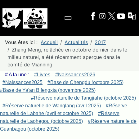
Vous êtes ici :
Accueil
Actualités
2017
Zhang Meng, relâchée en octobre dernier dans le
milieu naturel, a été récemment aperçue dans le
comté de Mianning
# A la une :
#Livres
#Naissances2026
#Naissances2025
#Base de Chengdu (octobre 2025)
#Base de Ya'an Bifengxia (novembre 2025)
#Réserve naturelle de Tangjiahe (octobre 2025)
#Réserve naturelle de Wanglang (avril 2025)
#Réserve
naturelle de Labahe (avril et octobre 2025)
#Réserve
naturelle de Laohegou (octobre 2025)
#Réserve naturelle de
Guanbagou (octobre 2025)