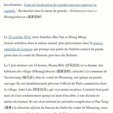
Localisation :
Carte de localisation des pandas sauvages aperçus ou
capturés
: Rechercher dans le menu de gauche :
Sichuan province >
Huangjiabacun (黄家坝村)
Le
20 octobre 2016
, deux femelles, Hua Yan et Zhang Meng,
étaient relâchées dans le milieu naturel, plus précisément dans la
réserve
naturelle de Liziping
qui protège une partie de l'habitat naturel du panda
géant dans le comté de Shimian, province du Sichuan.
Le 3 juin dernier vers 14 heures, Shama Bibi (沙马比比) et sa femme, des
habitants du village d'Huangjiabacun (黄家坝村), rattaché à la commune de
Tuowuxiang (拖乌乡), dans le comté de Mianning, ont aperçu un panda
sauvage. Ils ont immédiatement prévenu l'officiel du Parti communiste dans
le village, Azhi Lale (阿支拉乐), qui s'est rendu sur place. L'animal était parti
mais ils l'ont soudainement aperçu en haut d'un arbre, à une dizaine de
mètres de hauteur. Ils ont alors informé les autorités compétentes et Pan Yong
(潘勇), le directeur adjoint du bureau des forêts du comté de Mianning, ainsi