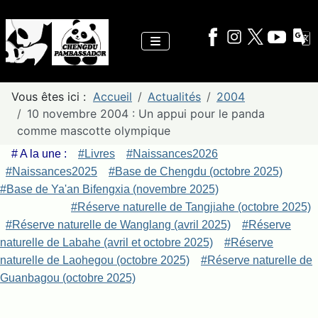
Vous êtes ici :
Accueil
Actualités
2004
10 novembre 2004 : Un appui pour le panda
comme mascotte olympique
# A la une :
#Livres
#Naissances2026
#Naissances2025
#Base de Chengdu (octobre 2025)
#Base de Ya'an Bifengxia (novembre 2025)
#Réserve naturelle de Tangjiahe (octobre 2025)
#Réserve naturelle de Wanglang (avril 2025)
#Réserve
naturelle de Labahe (avril et octobre 2025)
#Réserve
naturelle de Laohegou (octobre 2025)
#Réserve naturelle de
Guanbagou (octobre 2025)