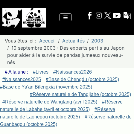
Vous êtes ici :
Accueil
Actualités
2003
10 septembre 2003 : Des experts partis au Japon
pour aider à la survie de pandas jumeaux nouveau-
nés
# A la une :
#Livres
#Naissances2026
#Naissances2025
#Base de Chengdu (octobre 2025)
#Base de Ya'an Bifengxia (novembre 2025)
#Réserve naturelle de Tangjiahe (octobre 2025)
#Réserve naturelle de Wanglang (avril 2025)
#Réserve
naturelle de Labahe (avril et octobre 2025)
#Réserve
naturelle de Laohegou (octobre 2025)
#Réserve naturelle de
Guanbagou (octobre 2025)