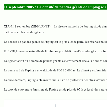
11 septembre 2005 : La densité de pandas géants de Fuping se c
XI'AN, 11 septembre (XINHUANET) -- La réserve naturelle de Fuping située dans
nationale sur les pandas géants.
La densité de pandas géants de Fuping est la plus élevée parmi les réserves natu
En 1978, la réserve naturelle de Fuping ne possédait que 45 pandas géants, a in
L'augmentation du nombre de pandas géants est étroitement liée aux bonnes conditi
La pente sud de Fuping a une altitude de 800 à 2 000 m. Le climat y est humide e
L'année dernière, Fuping a été inscrit sur la liste de protection des êtres vivan
Le taux de couverture forestière de Fuping est de plus de 95% et les forêts natur
Recherchez sur le site