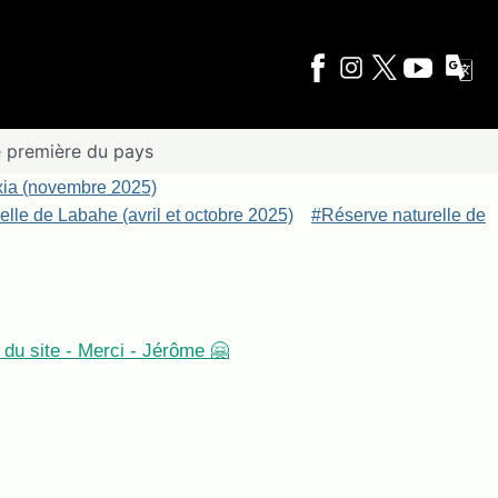
e première du pays
xia (novembre 2025)
lle de Labahe (avril et octobre 2025)
#Réserve naturelle de
du site - Merci - Jérôme 🤗