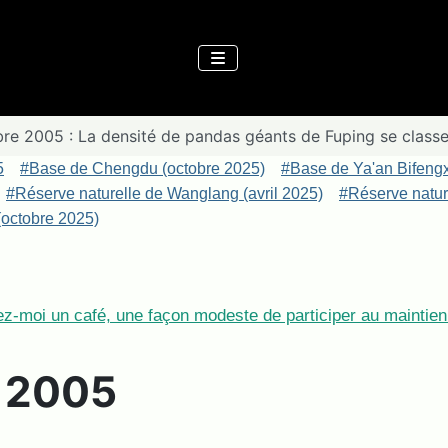
re 2005 : La densité de pandas géants de Fuping se class
5
#Base de Chengdu (octobre 2025)
#Base de Ya'an Bifeng
#Réserve naturelle de Wanglang (avril 2025)
#Réserve nature
octobre 2025)
z-moi un café, une façon modeste de participer au maintien 
e 2005