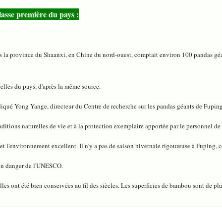
lasse première du pays :
 la province du Shaanxi, en Chine du nord-ouest, comptait environ 100 pandas géan
relles du pays, d'après la même source.
diqué Yong Yange, directeur du Centre de recherche sur les pandas géants de Fuping
ons naturelles de vie et à la protection exemplaire apportée par le personnel de la 
t l'environnement excellent. Il n'y a pas de saison hivernale rigoureuse à Fuping, c
ts en danger de l'UNESCO.
elles ont été bien conservées au fil des siècles. Les superficies de bambou sont de p