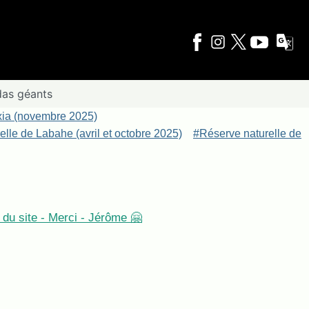
das géants
xia (novembre 2025)
lle de Labahe (avril et octobre 2025)
#Réserve naturelle de
du site - Merci - Jérôme 🤗