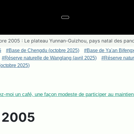
re 2005 : Le plateau Yunnan-Guizhou, pays natal des pan
5
#Base de Chengdu (octobre 2025)
#Base de Ya'an Bifeng
#Réserve naturelle de Wanglang (avril 2025)
#Réserve nature
octobre 2025)
z-moi un café, une façon modeste de participer au maintien 
e 2005