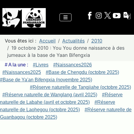
Vous êtes ici :
Accueil
Actualités
2010
19 octobre 2010 : You You donne naissance à des
jumeaux à la base de Yaan Bifengxia
# A la une :
#Livres
#Naissances2026
#Naissances2025
#Base de Chengdu (octobre 2025)
#Base de Ya'an Bifengxia (novembre 2025)
#Réserve naturelle de Tangjiahe (octobre 2025)
#Réserve naturelle de Wanglang (avril 2025)
#Réserve
naturelle de Labahe (avril et octobre 2025)
#Réserve
naturelle de Laohegou (octobre 2025)
#Réserve naturelle de
Guanbagou (octobre 2025)