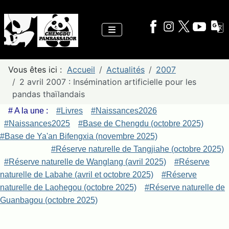
Vous êtes ici :
Accueil
Actualités
2007
2 avril 2007 : Insémination artificielle pour les
pandas thaïlandais
# A la une :
#Livres
#Naissances2026
#Naissances2025
#Base de Chengdu (octobre 2025)
#Base de Ya'an Bifengxia (novembre 2025)
#Réserve naturelle de Tangjiahe (octobre 2025)
#Réserve naturelle de Wanglang (avril 2025)
#Réserve
naturelle de Labahe (avril et octobre 2025)
#Réserve
naturelle de Laohegou (octobre 2025)
#Réserve naturelle de
Guanbagou (octobre 2025)