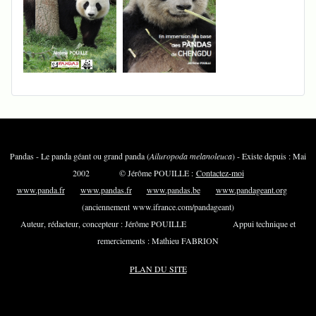
Pandas - Le panda géant ou grand panda (
Ailuropoda melanoleuca
) - Existe depuis : Mai
2002 © Jérôme POUILLE :
Contactez-moi
www.panda.fr
www.pandas.fr
www.pandas.be
www.pandageant.org
(anciennement www.ifrance.com/pandageant)
Auteur, rédacteur, concepteur : Jérôme POUILLE Appui technique et
remerciements : Mathieu FABRION
PLAN DU SITE