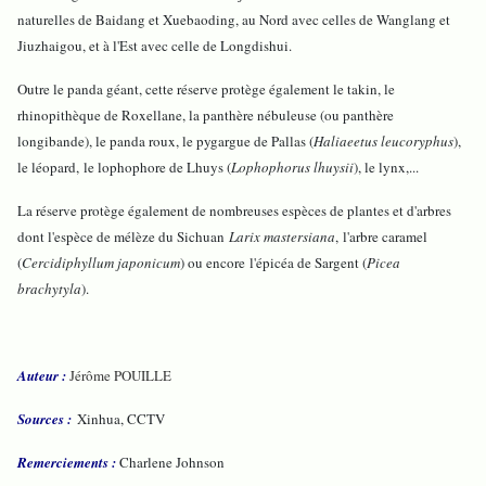
naturelles de Baidang et Xuebaoding, au Nord avec celles de Wanglang et
Jiuzhaigou, et à l'Est avec celle de Longdishui.
Outre le panda géant, cette réserve protège également le takin, le
rhinopithèque de Roxellane, la panthère nébuleuse (ou panthère
longibande), le panda roux, le pygargue de Pallas (
Haliaeetus leucoryphus
),
le léopard,
le lophophore de Lhuys (
Lophophorus lhuysii
), le lynx,...
La réserve protège également de nombreuses espèces de plantes et d'arbres
dont l'espèce de mélèze du Sichuan
Larix mastersiana
,
l'arbre caramel
(
Cercidiphyllum japonicum
) ou encore
l'épicéa de Sargent (
Picea
brachytyla
).
Auteur :
Jérôme POUILLE
Sources :
Xinhua, CCTV
Remerciements :
Charlene Johnson