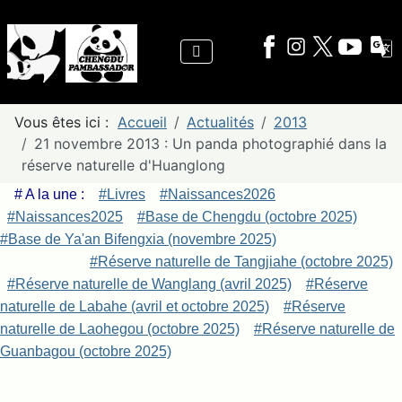
Vous êtes ici :
Accueil
Actualités
2013
21 novembre 2013 : Un panda photographié dans la
réserve naturelle d'Huanglong
# A la une :
#Livres
#Naissances2026
#Naissances2025
#Base de Chengdu (octobre 2025)
#Base de Ya'an Bifengxia (novembre 2025)
#Réserve naturelle de Tangjiahe (octobre 2025)
#Réserve naturelle de Wanglang (avril 2025)
#Réserve
naturelle de Labahe (avril et octobre 2025)
#Réserve
naturelle de Laohegou (octobre 2025)
#Réserve naturelle de
Guanbagou (octobre 2025)