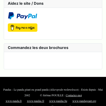
Aidez le site / Dons
Commandez les deux brochures
Pandas - Le panda géant ou grand panda (
Ailuropoda melanoleuca
) - Existe depuis : Mai
2002 © Jérôme POUILLE :
Contactez-moi
www.panda.fr
www.pandas.fr
www.pandas.be
www.pandageant.org