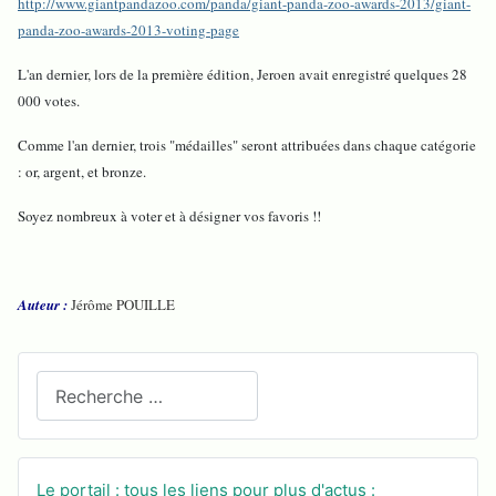
http://www.giantpandazoo.com/panda/giant-panda-zoo-awards-2013/giant-
panda-zoo-awards-2013-voting-page
L'an dernier, lors de la première édition, Jeroen avait enregistré quelques 28
000 votes.
Comme l'an dernier, trois "médailles" seront attribuées dans chaque catégorie
: or, argent, et bronze.
Soyez nombreux à voter et à désigner vos favoris !!
Auteur :
Jérôme POUILLE
Recherchez sur le site
Le portail : tous les liens pour plus d'actus :