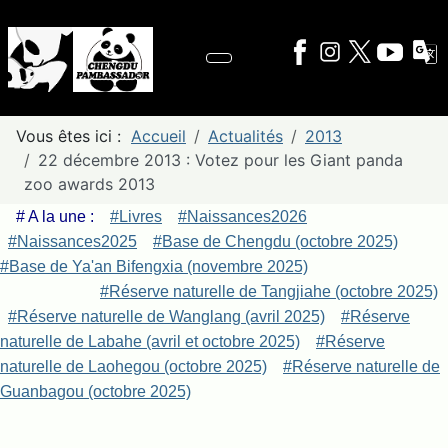
Vous êtes ici :
Accueil
Actualités
2013
22 décembre 2013 : Votez pour les Giant panda
zoo awards 2013
# A la une :
#Livres
#Naissances2026
#Naissances2025
#Base de Chengdu (octobre 2025)
#Base de Ya'an Bifengxia (novembre 2025)
#Réserve naturelle de Tangjiahe (octobre 2025)
#Réserve naturelle de Wanglang (avril 2025)
#Réserve
naturelle de Labahe (avril et octobre 2025)
#Réserve
naturelle de Laohegou (octobre 2025)
#Réserve naturelle de
Guanbagou (octobre 2025)