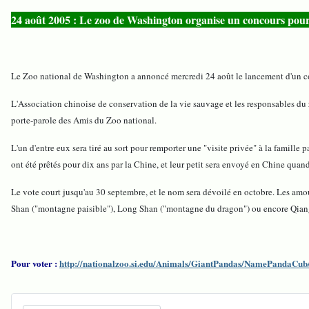
24 août 2005 : Le zoo de Washington organise un concours pour
Le Zoo national de Washington a annoncé mercredi 24 août le lancement d'un con
L'Association chinoise de conservation de la vie sauvage et les responsables du z
porte-parole des Amis du Zoo national.
L'un d'entre eux sera tiré au sort pour remporter une "visite privée" à la famille
ont été prêtés pour dix ans par la Chine, et leur petit sera envoyé en Chine quand
Le vote court jusqu'au 30 septembre, et le nom sera dévoilé en octobre. Les am
Shan ("montagne paisible"), Long Shan ("montagne du dragon") ou encore Qiang 
Pour voter :
http://nationalzoo.si.edu/Animals/GiantPandas/NamePandaCub/