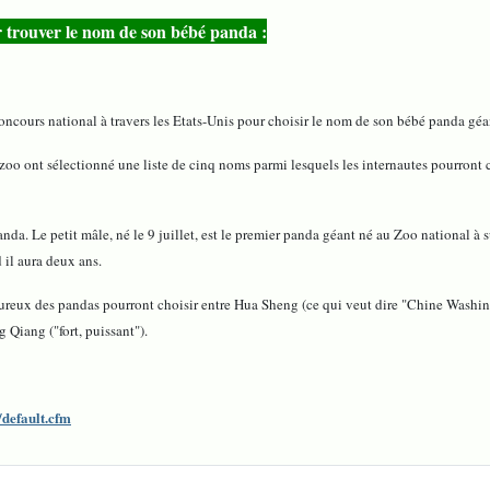
 trouver le nom de son bébé panda :
cours national à travers les Etats-Unis pour choisir le nom de son bébé panda géa
oo ont sélectionné une liste de cinq noms parmi lesquels les internautes pourront cho
 panda. Le petit mâle, né le 9 juillet, est le premier panda géant né au Zoo national 
 il aura deux ans.
oureux des pandas pourront choisir entre Hua Sheng (ce qui veut dire "Chine Washi
Qiang ("fort, puissant").
default.cfm