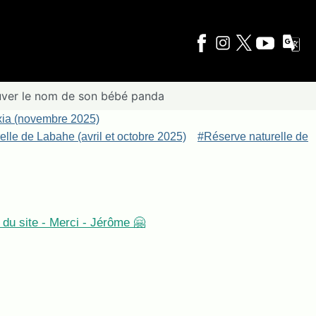
uver le nom de son bébé panda
xia (novembre 2025)
lle de Labahe (avril et octobre 2025)
#Réserve naturelle de
du site - Merci - Jérôme 🤗