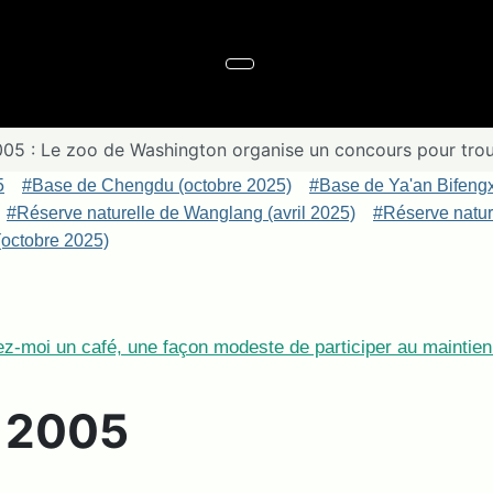
005 : Le zoo de Washington organise un concours pour tro
5
#Base de Chengdu (octobre 2025)
#Base de Ya'an Bifeng
#Réserve naturelle de Wanglang (avril 2025)
#Réserve nature
octobre 2025)
z-moi un café, une façon modeste de participer au maintien 
e 2005