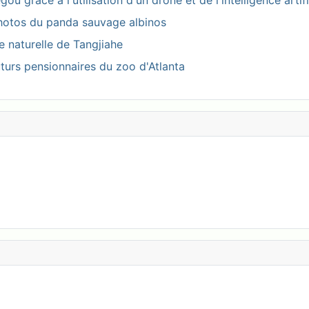
 grâce à l'utilisation d'un drone et de l'intelligence artifi
photos du panda sauvage albinos
ve naturelle de Tangjiahe
turs pensionnaires du zoo d'Atlanta