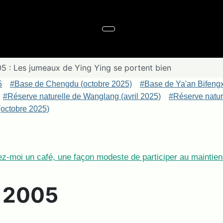
5 : Les jumeaux de Ying Ying se portent bien
5
#Base de Chengdu (octobre 2025)
#Base de Ya'an Bifeng
#Réserve naturelle de Wanglang (avril 2025)
#Réserve nature
octobre 2025)
z-moi un café, une façon modeste de participer au maintien 
e 2005