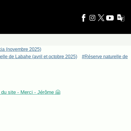
xia (novembre 2025)
lle de Labahe (avril et octobre 2025)
#Réserve naturelle de
du site - Merci - Jérôme 🤗