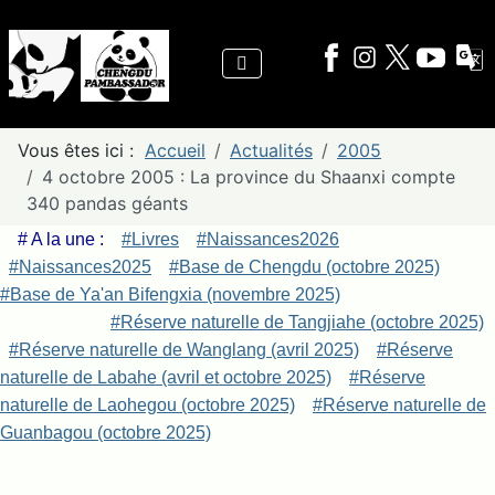
Vous êtes ici :
Accueil
Actualités
2005
4 octobre 2005 : La province du Shaanxi compte
340 pandas géants
# A la une :
#Livres
#Naissances2026
#Naissances2025
#Base de Chengdu (octobre 2025)
#Base de Ya'an Bifengxia (novembre 2025)
#Réserve naturelle de Tangjiahe (octobre 2025)
#Réserve naturelle de Wanglang (avril 2025)
#Réserve
naturelle de Labahe (avril et octobre 2025)
#Réserve
naturelle de Laohegou (octobre 2025)
#Réserve naturelle de
Guanbagou (octobre 2025)