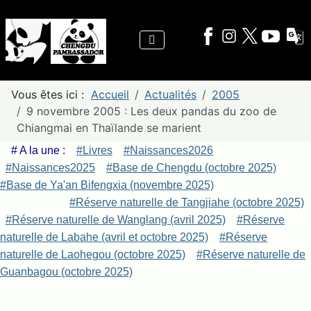
Vous êtes ici :
Accueil
Actualités
2005
9 novembre 2005 : Les deux pandas du zoo de
Chiangmai en Thaïlande se marient
# A la une :
#Livres
#Naissances2026
#Naissances2025
#Base de Chengdu (octobre 2025)
#Base de Ya'an Bifengxia (novembre 2025)
#Réserve naturelle de Tangjiahe (octobre 2025)
#Réserve naturelle de Wanglang (avril 2025)
#Réserve
naturelle de Labahe (avril et octobre 2025)
#Réserve
naturelle de Laohegou (octobre 2025)
#Réserve naturelle de
Guanbagou (octobre 2025)