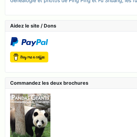
Généalogie et photos de Ping Ping et Fu Shuang, les fu
Aidez le site / Dons
Commandez les deux brochures