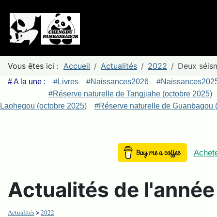
Vous êtes ici :
Accueil
Actualités
2022
Deux séism
# A la une :
#Livres
#Naissances2026
#Naissances202
#Réserve naturelle de Tangjiahe (octobre 2025)
Laohegou (octobre 2025)
#Réserve naturelle de Guanbagou (
Achete
Actualités de l'anné
>
Actualités
2022