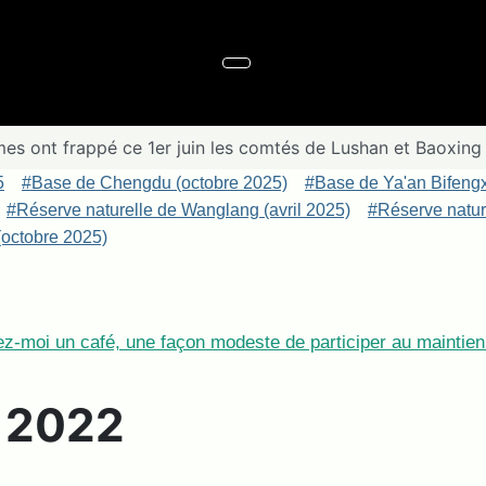
es ont frappé ce 1er juin les comtés de Lushan et Baoxing
5
#Base de Chengdu (octobre 2025)
#Base de Ya'an Bifeng
#Réserve naturelle de Wanglang (avril 2025)
#Réserve nature
octobre 2025)
z-moi un café, une façon modeste de participer au maintien 
e 2022