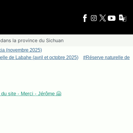
 dans la province du Sichuan
xia (novembre 2025)
lle de Labahe (avril et octobre 2025)
#Réserve naturelle de
du site - Merci - Jérôme 🤗