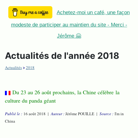
Achetez-moi un café, une façon
modeste de participer au maintien du site - Merci -
Jérôme 🤗
Actualités de l'année 2018
>
Actualités
2018
Du 23 au 26 août prochains, la Chine célèbre la
culture du panda géant
Publié le :
16 août 2018 |
Auteur :
Jérôme POUILLE |
Source :
I'm in
China