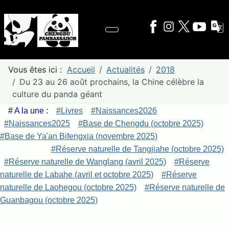
Vous êtes ici :
Accueil
Actualités
2018
Du 23 au 26 août prochains, la Chine célèbre la
culture du panda géant
# A la une :
#Livres
#Naissances2026
#Naissances2025
#Base de Chengdu (octobre 2025)
#Base de Ya'an Bifengxia (novembre 2025)
#Réserve naturelle de Tangjiahe (octobre 2025)
#Réserve naturelle de Wanglang (avril 2025)
#Réserve
naturelle de Labahe (avril et octobre 2025)
#Réserve
naturelle de Laohegou (octobre 2025)
#Réserve naturelle de
Guanbagou (octobre 2025)