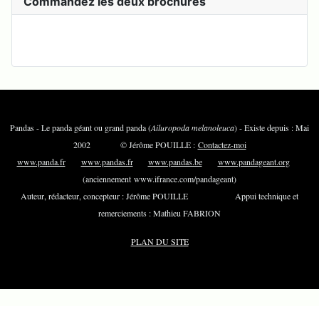
Commandez les deux brochures
Pandas - Le panda géant ou grand panda (
Ailuropoda melanoleuca
) - Existe depuis : Mai
2002 © Jérôme POUILLE :
Contactez-moi
www.panda.fr
www.pandas.fr
www.pandas.be
www.pandageant.org
(anciennement www.ifrance.com/pandageant)
Auteur, rédacteur, concepteur : Jérôme POUILLE Appui technique et
remerciements : Mathieu FABRION
PLAN DU SITE