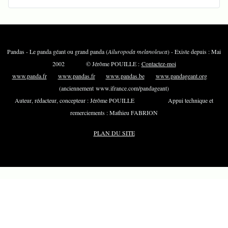
Pandas - Le panda géant ou grand panda (
Ailuropoda melanoleuca
) - Existe depuis : Mai
2002 © Jérôme POUILLE :
Contactez-moi
www.panda.fr
www.pandas.fr
www.pandas.be
www.pandageant.org
(anciennement www.ifrance.com/pandageant)
Auteur, rédacteur, concepteur : Jérôme POUILLE Appui technique et
remerciements : Mathieu FABRION
PLAN DU SITE