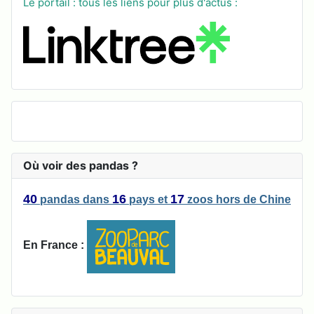
Le portail : tous les liens pour plus d'actus :
Où voir des pandas ?
40
16
17
pandas
dans
pays
et
zoos
hors de Chine
En France :