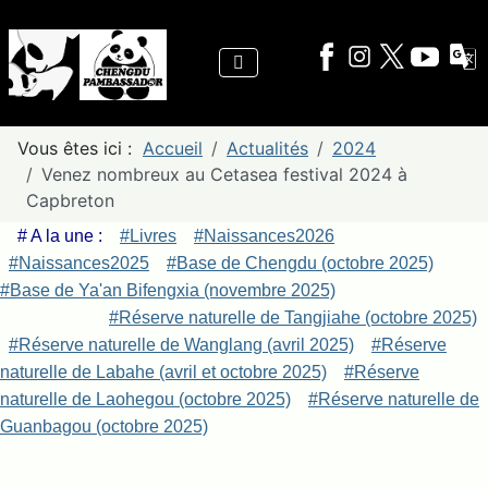
Vous êtes ici :
Accueil
Actualités
2024
Venez nombreux au Cetasea festival 2024 à
Capbreton
# A la une :
#Livres
#Naissances2026
#Naissances2025
#Base de Chengdu (octobre 2025)
#Base de Ya'an Bifengxia (novembre 2025)
#Réserve naturelle de Tangjiahe (octobre 2025)
#Réserve naturelle de Wanglang (avril 2025)
#Réserve
naturelle de Labahe (avril et octobre 2025)
#Réserve
naturelle de Laohegou (octobre 2025)
#Réserve naturelle de
Guanbagou (octobre 2025)