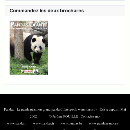
Commandez les deux brochures
Pandas - Le panda géant ou grand panda (
Ailuropoda melanoleuca
) - Existe depuis : Mai
2002 © Jérôme POUILLE :
Contactez-moi
www.panda.fr
www.pandas.fr
www.pandas.be
www.pandageant.org