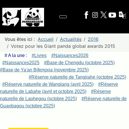
Vous êtes ici :
Accueil
Actualités
2016
Votez pour les Giant panda global awards 2015
# A la une :
#Livres
#Naissances2026
#Naissances2025
#Base de Chengdu (octobre 2025)
#Base de Ya'an Bifengxia (novembre 2025)
#Réserve naturelle de Tangjiahe (octobre 2025)
#Réserve naturelle de Wanglang (avril 2025)
#Réserve
naturelle de Labahe (avril et octobre 2025)
#Réserve
naturelle de Laohegou (octobre 2025)
#Réserve naturelle de
Guanbagou (octobre 2025)