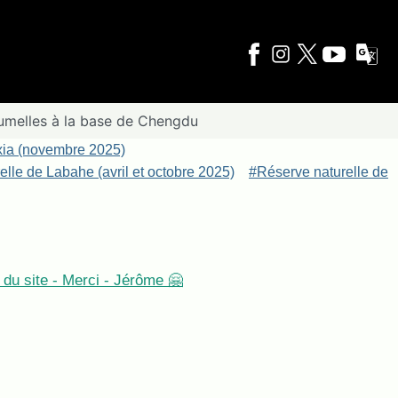
jumelles à la base de Chengdu
xia (novembre 2025)
lle de Labahe (avril et octobre 2025)
#Réserve naturelle de
du site - Merci - Jérôme 🤗