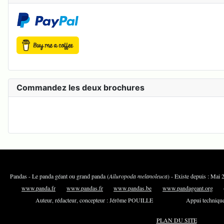
Commandez les deux brochures
Pandas - Le panda géant ou grand panda (
Ailuropoda melanoleuca
) - Existe depuis 
www.panda.fr
www.pandas.fr
www.pandas.be
www.pandageant.org
(an
Auteur, rédacteur, concepteur : Jérôme POUILLE Appui technique e
PLAN DU SITE