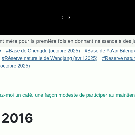
ent mère pour la première fois en donnant naissance à des 
5
#Base de Chengdu (octobre 2025)
#Base de Ya'an Bifeng
#Réserve naturelle de Wanglang (avril 2025)
#Réserve nature
octobre 2025)
z-moi un café, une façon modeste de participer au maintien 
e 2016