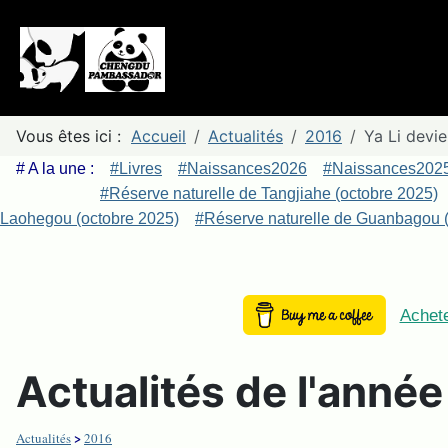
Vous êtes ici :
Accueil
Actualités
2016
Ya Li devi
# A la une :
#Livres
#Naissances2026
#Naissances202
#Réserve naturelle de Tangjiahe (octobre 2025)
Laohegou (octobre 2025)
#Réserve naturelle de Guanbagou (
Achete
Actualités de l'anné
>
Actualités
2016