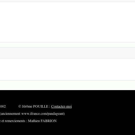
: Mai 2002 © Jérôme POUILLE :
Contactez-moi
ciennement www.ifrance.com/pandageant)
t remerciements : Mathieu FABRION