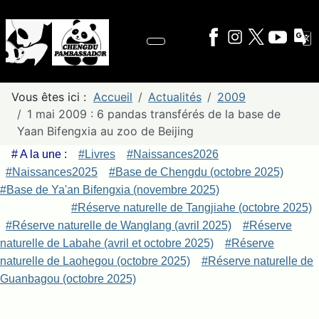
Vous êtes ici :
Accueil
Actualités
2009
1 mai 2009 : 6 pandas transférés de la base de
Yaan Bifengxia au zoo de Beijing
# A la une :
#Livres
#Naissances2026
#Naissances2025
#Base de Chengdu (octobre 2025)
#Base de Ya'an Bifengxia (novembre 2025)
#Réserve naturelle de Tangjiahe (octobre 2025)
#Réserve naturelle de Wanglang (avril 2025)
#Réserve
naturelle de Labahe (avril et octobre 2025)
#Réserve
naturelle de Laohegou (octobre 2025)
#Réserve naturelle de
Guanbagou (octobre 2025)