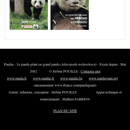
Pandas - Le panda géant ou grand panda (
Ailuropoda melanoleuca
) - Existe depuis : Mai
2002 © Jérôme POUILLE :
Contactez-moi
www.panda.fr
www.pandas.fr
www.pandas.be
www.pandageant.org
(anciennement www.ifrance.com/pandageant)
Auteur, rédacteur, concepteur : Jérôme POUILLE Appui technique et
remerciements : Mathieu FABRION
PLAN DU SITE