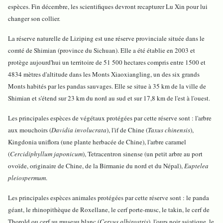
espèces. Fin décembre, les scientifiques devront recapturer Lu Xin pour lui
changer son collier.
La réserve naturelle de Liziping est une réserve provinciale située dans le
comté de Shimian (province du Sichuan). Elle a été établie en 2003 et
protège aujourd'hui un territoire de 51 500 hectares compris entre 1500 et
4834 mètres d'altitude dans les Monts Xiaoxiangling, un des six grands
Monts habités par les pandas sauvages. Elle se situe à 35 km de la ville de
Shimian et s'étend sur 23 km du nord au sud et sur 17,8 km de l'est à l'ouest.
Les principales espèces de végétaux protégées par cette réserve sont : l'arbre
aux mouchoirs (
Davidia involucrata
), l'if de Chine (
Taxus chinensis
),
Kingdonia uniflora (une plante herbacée de Chine), l'arbre caramel
(
Cercidiphyllum japonicum
), Tetracentron sinense (un petit arbre au port
ovoïde, originaire de Chine, de la Birmanie du nord et du Népal),
Euptelea
pleiospermum
.
Les principales espèces animales protégées par cette réserve sont : le panda
géant, le rhinopithèque de Roxellane, le cerf porte-musc, le takin, le cerf de
Thorold ou cerf au museau blanc (
Cervus albirostris
), l'ours noir asiatique, le