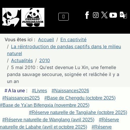
Vous êtes ici :
Accueil
En captivité
La réintroduction de pandas captifs dans le milieu
naturel
Actualités
2010
5 mai 2010 : Qu'est devenue Lu Xin, une femelle
panda sauvage secourue, soignée et relâchée il y a
un an
# A la une :
#Livres
#Naissances2026
#Naissances2025
#Base de Chengdu (octobre 2025)
#Base de Ya'an Bifengxia (novembre 2025)
#Réserve naturelle de Tangjiahe (octobre 2025)
#Réserve naturelle de Wanglang (avril 2025)
#Réserve
naturelle de Labahe (avril et octobre 2025)
#Réserve