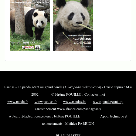
Pandas - Le panda géant ou grand panda (
Ailuropoda melanoleuca
) - Existe depuis : Mai
2002 © Jérôme POUILLE :
Contactez-moi
www.panda.fr
www.pandas.fr
www.pandas.be
www.pandageant.org
(anciennement www.ifrance.com/pandageant)
Auteur, rédacteur, concepteur : Jérôme POUILLE Appui technique et
remerciements : Mathieu FABRION
PLAN DU SITE