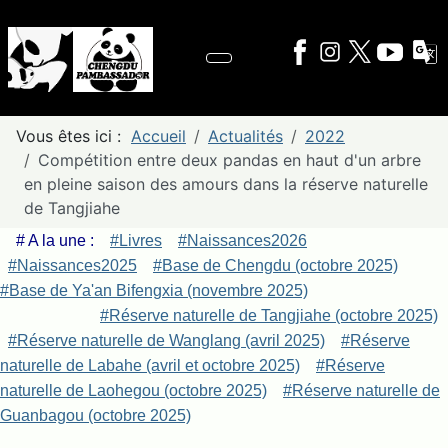
Vous êtes ici :
Accueil
Actualités
2022
Compétition entre deux pandas en haut d'un arbre
en pleine saison des amours dans la réserve naturelle
de Tangjiahe
# A la une :
#Livres
#Naissances2026
#Naissances2025
#Base de Chengdu (octobre 2025)
#Base de Ya'an Bifengxia (novembre 2025)
#Réserve naturelle de Tangjiahe (octobre 2025)
#Réserve naturelle de Wanglang (avril 2025)
#Réserve
naturelle de Labahe (avril et octobre 2025)
#Réserve
naturelle de Laohegou (octobre 2025)
#Réserve naturelle de
Guanbagou (octobre 2025)