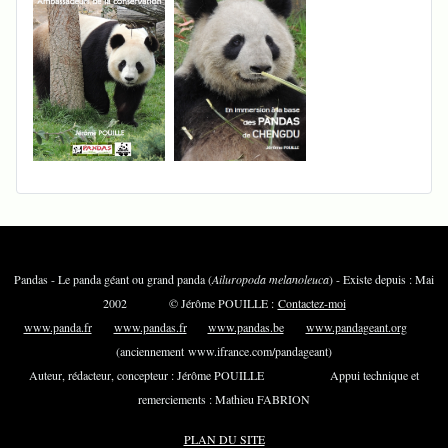
Pandas - Le panda géant ou grand panda (
Ailuropoda melanoleuca
) - Existe depuis : Mai
2002 © Jérôme POUILLE :
Contactez-moi
www.panda.fr
www.pandas.fr
www.pandas.be
www.pandageant.org
(anciennement www.ifrance.com/pandageant)
Auteur, rédacteur, concepteur : Jérôme POUILLE Appui technique et
remerciements : Mathieu FABRION
PLAN DU SITE