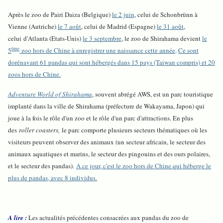
Après le zoo de Pairi Daiza (Belgique)
le 2 juin
, celui de Schonbrünn à
Vienne (Autriche)
le 7 août
, celui de Madrid (Espagne)
le 31 août
,
celui d'Atlanta (Etats-Unis)
le 3 septembre
, le zoo de Shirahama devient
le
ème
5
zoo hors de Chine à enregistrer une naissance cette année
.
Ce sont
dorénavant 61 pandas qui sont hébergés dans 15 pays (Taiwan compris) et 20
zoos hors de Chine.
Adventure World of Shirahama
, souvent abrégé AWS, est un parc touristique
implanté dans la ville de Shirahama (préfecture de Wakayama, Japon) qui
joue à la fois le rôle d'un zoo et le rôle d'un parc d'attractions. En plus
des
roller coasters,
le parc comporte plusieurs secteurs thématiques où les
visiteurs peuvent observer des animaux (un secteur africain, le secteur des
animaux aquatiques et marins, le secteur des pingouins et des ours polaires,
et le secteur des pandas).
A ce jour, c'est le zoo hors de Chine qui héberge le
plus de pandas, avec 8 individus.
A lire :
Les actualités précédentes consacrées aux pandas du zoo de