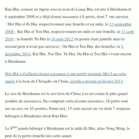
Rau Hin, connue au Japon sous le nom de Liang Bin, est née à Shirahama le
6 septembre 2000 et a déjà donné naissance à 8 petits, dont 7 ont survécu
: Mei Hin et Ei Hin, respectivement une femelle et un mâle, le
13 septembre
2008
; Kai Hin et You Hin, respectivement un mâle et une femelle, le
11 août
2010
; la femelle Yu Hin le
10 août 2012
(la portée était jumelle mais le
second petit n'avait pas survécu) ; Ou Hin et Tou Hin, des femelles, le
2
décembre 2014
. Kai Hin, You Hin, Yu Hin, Ou Hin et Tou Hin vivent encore
à Shirahama.
Mei Hin a d'ailleurs donné naissance à une petite nommée Mei Lan cette
année
à la base de Chengdu, en Chine,
qu'elle a rejoint en février 2013
.
Le zoo de Shirahama est le zoo hors de Chine à avoir connu le plus grand
nombre de naissances. En comptant cette récente naissance, 18 petits sont
nés au zoo, en 10 portées. Parmi eux, 15 sont encore en vie dont 7 toujours
hébergés à Shirahama (dont Rau Hin).
ème
Le 8
panda hébergé à Shirahama est le mâle Ei Mei, alias Yong Ming, le
père de la petite femelle née cette année.