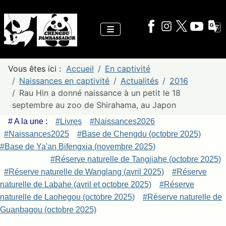
Vous êtes ici :
Accueil
En captivité
Naissances en captivité
Actualités
2016
Rau Hin a donné naissance à un petit le 18
septembre au zoo de Shirahama, au Japon
# A la une :
#Livres
#Naissances2026
#Naissances2025
#Base de Chengdu (octobre 2025)
#Base de Ya'an Bifengxia (novembre 2025)
#Réserve naturelle de Tangjiahe (octobre 2025)
#Réserve naturelle de Wanglang (avril 2025)
#Réserve
naturelle de Labahe (avril et octobre 2025)
#Réserve
naturelle de Laohegou (octobre 2025)
#Réserve naturelle de
Guanbagou (octobre 2025)