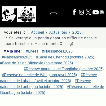
Vous êtes ici :
Accueil
Actualités
2023
Sauvetage d'un panda géant en difficulté dans le
parc forestier d'Heihe (monts Qinling)
# A la une :
#Livres
#Naissances2026
#Naissances2025
#Base de Chengdu (octobre 2025)
#Base de Ya'an Bifengxia (novembre 2025)
#Réserve naturelle de Tangjiahe (octobre 2025)
#Réserve naturelle de Wanglang (avril 2025)
#Réserve
naturelle de Labahe (avril et octobre 2025)
#Réserve
naturelle de Laohegou (octobre 2025)
#Réserve naturelle de
Guanbagou (octobre 2025)