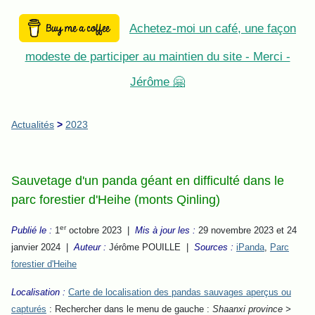
Achetez-moi un café, une façon
modeste de participer au maintien du site - Merci -
Jérôme 🤗
Actualités
>
2023
Sauvetage d'un panda géant en difficulté dans le
parc forestier d'Heihe (monts Qinling)
er
Publié le :
1
octobre 2023 |
Mis à jour les :
29 novembre 2023 et 24
janvier 2024 |
Auteur :
Jérôme POUILLE |
Sources :
iPanda
,
Parc
forestier d'Heihe
Localisation :
Carte de localisation des pandas sauvages aperçus ou
capturés
: Rechercher dans le menu de gauche :
Shaanxi province >