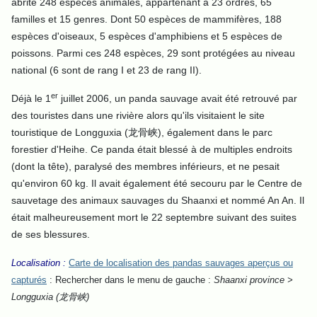
abrite 248 espèces animales, appartenant à 23 ordres, 65
familles et 15 genres. Dont 50 espèces de mammifères, 188
espèces d'oiseaux, 5 espèces d'amphibiens et 5 espèces de
poissons. Parmi ces 248 espèces, 29 sont protégées au niveau
national (6 sont de rang I et 23 de rang II).
er
Déjà le 1
juillet 2006, un panda sauvage avait été retrouvé par
des touristes dans une rivière alors qu'ils visitaient le site
touristique de Longguxia (龙骨峡), également dans le parc
forestier d'Heihe. Ce panda était blessé à de multiples endroits
(dont la tête), paralysé des membres inférieurs, et ne pesait
qu'environ 60 kg. Il avait également été secouru par le Centre de
sauvetage des animaux sauvages du Shaanxi et nommé An An. Il
était malheureusement mort le 22 septembre suivant des suites
de ses blessures.
Localisation :
Carte de localisation des pandas sauvages aperçus ou
capturés
: Rechercher dans le menu de gauche :
Shaanxi province >
Longguxia (龙骨峡)