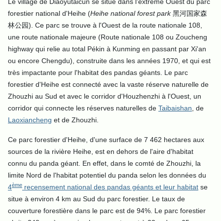
Le village de Diaoyutaicun se situe dans l'extrême Ouest du parc
forestier national d'Heihe (
Heihe national forest park
黑河国家森
林公园). Ce parc se trouve à l'Ouest de la route nationale 108,
une route nationale majeure (Route nationale 108 ou Zoucheng
highway qui relie au total Pékin à Kunming en passant par Xi'an
ou encore Chengdu), construite dans les années 1970, et qui est
très impactante pour l'habitat des pandas géants. Le parc
forestier d'Heihe est connecté avec la vaste réserve naturelle de
Zhouzhi au Sud et avec le corridor d'Houzhenzhi à l'Ouest, un
corridor qui connecte les réserves naturelles de
Taibaishan
, de
Laoxiancheng
et de Zhouzhi.
Ce parc forestier d'Heihe, d'une surface de 7 462 hectares aux
sources de la rivière Heihe, est en dehors de l'aire d'habitat
connu du panda géant. En effet, dans le comté de Zhouzhi, la
limite Nord de l'habitat potentiel du panda selon les données du
ème
4
recensement national des pandas géants et leur habitat
se
situe à environ 4 km au Sud du parc forestier. Le taux de
couverture forestière dans le parc est de 94%. Le parc forestier