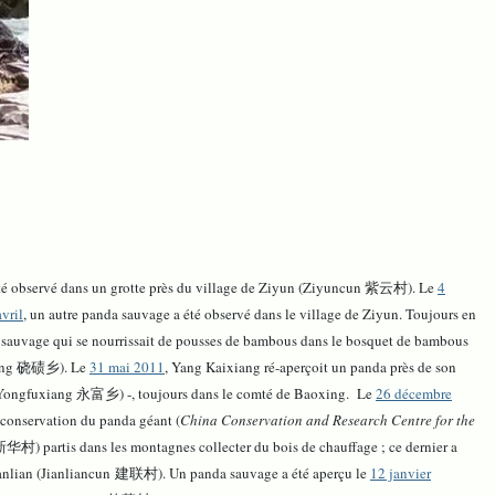
été observé dans un grotte près du village de Ziyun (Ziyuncun 紫云村). Le
4
vril
, un autre panda sauvage a été observé dans le village de Ziyun. Toujours en
sauvage qui se nourrissait de pousses de bambous dans le bosquet de bambous
ixiang 硗碛乡). Le
31 mai 2011
, Yang Kaixiang ré-aperçoit un panda près de son
Yongfuxiang 永富乡) -, toujours dans le comté de Baoxing. Le
26 décembre
e conservation du panda géant (
China Conservation and Research Centre for the
新华村) partis dans les montagnes collecter du bois de chauffage ; ce dernier a
Jianlian (Jianliancun 建联村). Un panda sauvage a été aperçu le
12 janvier