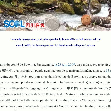
Le panda sauvage aperçu et photographié le 12 mai 2017 près d'un cours d'eau
dans la vallée de Baixionggou par des habitants du village de Garicun
bitants du comté de Baoxing. Par exemple,
le 23 juin 2009
, un panda sauvage avait 
n 东升村), avait surpris un panda géant autour de sa maison. La même année, le
13 a
jingpingcun 盐井坪村) toujours situé dans le comté de Baoxing, a observé un panda 
uvage est aperçu par des ouvriers de la station hydroélectrique de Qiaoqi (Qiaoq
e maison du village de Zhonggang (ou Zhonggangcun 中岗村) - commune de Yongfu (
ru puis transféré à la base de Ya'an Bifengxia du Centre chinois de recherches et d
a en difficulté a été découvert par des habitants du village de Xinhua (Xinhuacun 
 un agneau dans une bergerie appartenant à Gou Bihua, un fermier du village de 