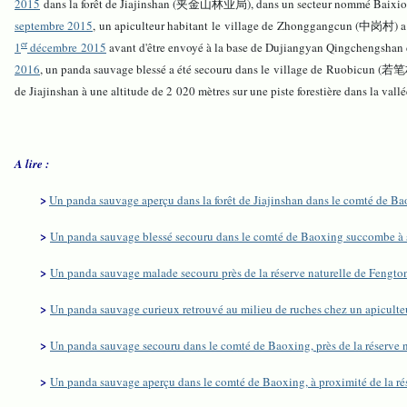
2015
dans la forêt de Jiajinshan (夹金山林业局), dans un secteur nommé Bai
septembre 2015
, un apiculteur habitant le village de Zhonggangcun (中岗村) a e
er
1
décembre 2015
avant d'être envoyé à la base de Dujiangyan Qingchengshan d
2016
, un panda sauvage blessé a été secouru dans le village de Ruobicun (若笔村) 
de Jiajinshan à une altitude de 2 020 mètres sur une piste forestière dans la 
A lire :
>
Un panda sauvage aperçu dans la forêt de Jiajinshan dans le comté de Ba
>
Un panda sauvage blessé secouru dans le comté de Baoxing succombe à s
>
Un panda sauvage malade secouru près de la réserve naturelle de Fengt
>
Un panda sauvage curieux retrouvé au milieu de ruches chez un apicult
>
Un panda sauvage secouru dans le comté de Baoxing, près de la réserve 
>
Un panda sauvage aperçu dans le comté de Baoxing, à proximité de la rés