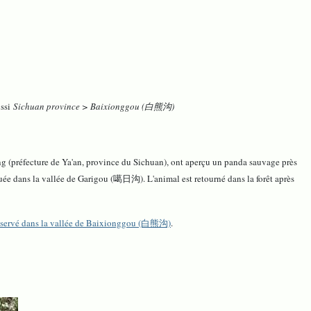
ussi
Sichuan province > Baixionggou (白熊沟)
 (préfecture de Ya'an, province du Sichuan), ont aperçu un panda sauvage près
ée dans la vallée de Garigou (噶日沟). L'animal est retourné dans la forêt après
observé dans la vallée de Baixionggou (白熊沟)
.