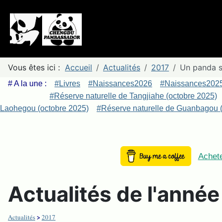
Vous êtes ici :
Accueil
Actualités
2017
Un panda s
# A la une :
#Livres
#Naissances2026
#Naissances202
#Réserve naturelle de Tangjiahe (octobre 2025)
Laohegou (octobre 2025)
#Réserve naturelle de Guanbagou (
Achete
Actualités de l'anné
>
Actualités
2017