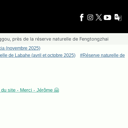
ggou, près de la réserve naturelle de Fengtongzhai
xia (novembre 2025)
lle de Labahe (avril et octobre 2025)
#Réserve naturelle de
du site - Merci - Jérôme 🤗