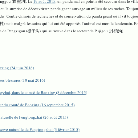
xionggou (白熊沟). Le
19 août 2015
, un panda mal en point a été secouru dans le vi
u la surprise de découvrir un panda géant sauvage au milieu de ses ruches. Toujo
u Centre chinois de recherches et de conservation du panda géant où il vit toujou
mais malgré les soins qui lui ont été apportés, l'animal est mort le lendemain. En
vallée de Pengzigou (棚子沟) qui se trouve dans le secteur de Pujigou (扑鸡沟).
oxing (24 juin 2016)
es blessures (10 mai 2016)
ongzhai, dans le comté de Baoxing (8 décembre 2015)
eur du comté de Baoxing (16 septembre 2015)
naturelle de Fengtongzhai (26 août 2015)
erve naturelle de Fengtongzhai (3 février 2015)