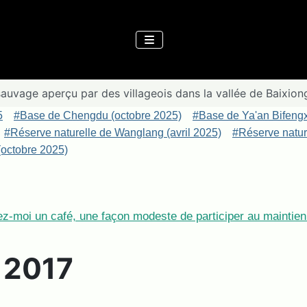
auvage aperçu par des villageois dans la vallée de Baixion
5
#Base de Chengdu (octobre 2025)
#Base de Ya'an Bifeng
#Réserve naturelle de Wanglang (avril 2025)
#Réserve nature
octobre 2025)
z-moi un café, une façon modeste de participer au maintien 
e 2017