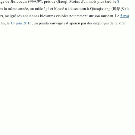
llage de Jiuluocun (咎落村), près de Qiaoqi. Moins d'un mois plus tard, le
8
urs la même année, un mâle âgé et blessé a été secouru à Qiaoqixiang (硗碛乡) le
rs, malgré ses anciennes blessures visibles notamment sur son museau. Le
5 mai
fin, le
18 juin 2016
, un panda sauvage est aperçu par des employés de la forêt