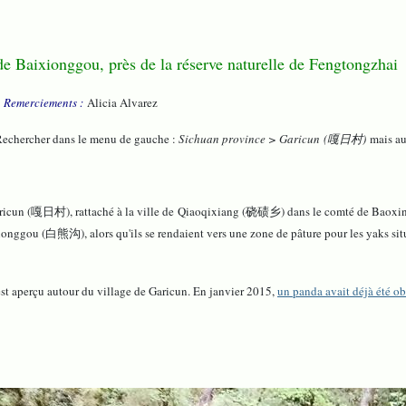
de Baixionggou, près de la réserve naturelle de Fengtongzhai
|
Remerciements :
Alicia Alvarez
Rechercher dans le menu de gauche :
Sichuan province > Garicun (嘎日村)
mais a
Garicun (嘎日村), rattaché à la ville de Qiaoqixiang (硗碛乡) dans le comté de Baoxing
nggou (白熊沟), alors qu'ils se rendaient vers une zone de pâture pour les yaks situ
 est aperçu autour du village de Garicun.
En janvier 2015,
un panda avait déjà été 