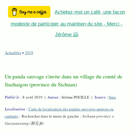
Achetez-moi un café, une façon
modeste de participer au maintien du site - Merci -
Jérôme 🤗
>
Actualités
2019
Un panda sauvage s'invite dans un village du comté de
Jiuzhaigou (province du Sichuan)
Publié le :
8 avril 2019 |
Auteur :
Jérôme POUILLE |
Source :
Sina
Localisation :
Carte de localisation des pandas sauvages aperçus ou
capturés
:
Rechercher dans le menu de gauche :
Sichuan province >
Guoyuanxiang (郭元乡)