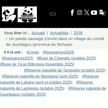
Vous êtes ici :
Accueil
Actualités
2019
Un panda sauvage s'invite dans un village du comté
de Jiuzhaigou (province du Sichuan)
# A la une :
#Livres
#Naissances2026
#Naissances2025
#Base de Chengdu (octobre 2025)
#Base de Ya'an Bifengxia (novembre 2025)
#Réserve naturelle de Tangjiahe (octobre 2025)
#Réserve naturelle de Wanglang (avril 2025)
#Réserve
naturelle de Labahe (avril et octobre 2025)
#Réserve
naturelle de Laohegou (octobre 2025)
#Réserve naturelle de
Guanbagou (octobre 2025)