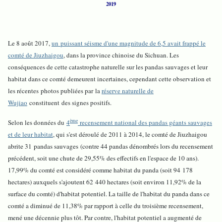
2019
Le 8 août 2017,
un puissant séisme d'une magnitude de 6,5 avait frappé le
comté de Jiuzhaigou
, dans la province chinoise du Sichuan. Les
conséquences de cette catastrophe naturelle sur les pandas sauvages et leur
habitat dans ce comté demeurent incertaines, cependant cette observation et
les récentes photos publiées par la
réserve naturelle de
Wujiao
constituent des signes positifs.
ème
Selon les données du
4
recensement national des pandas géants sauvages
et de leur habitat
, qui s'est déroulé de 2011 à 2014, l
e comté de Jiuzhaigou
abrite 31 pandas sauvages (contre 44 pandas dénombrés lors du recensement
précédent, soit une chute de 29,55% des effectifs en l'espace de 10 ans).
17,99% du comté est considéré comme habitat du panda (soit 94 178
hectares) auxquels s'ajoutent 62 440 hectares (soit environ 11,92% de la
surface du comté) d'habitat potentiel. La taille de l'habitat du panda dans ce
comté a diminué de 11,38% par rapport à celle du troisième recensement,
mené une décennie plus tôt. Par contre, l'habitat potentiel a augmenté de