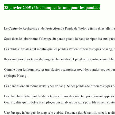
28 janvier 2005 : Une banque de sang pour les pandas :
Le Centre de Recherche et de Protection du Panda de Wolong finira d'installer la
Situé dans le laboratoire d'élevage du panda géant, la banque répondra aux questi
Les études initiales ont montré que les pandas avaient différents types de sang,
Ils examineront les types de sang de chacun des 81 pandas du centre, rassemblero
Comme pour les hommes, les transfusions sanguines pour des pandas peuvent amél
explique Huang.
Les pandas ont au moins deux types de sang. Si des pandas de différents types de 
Les chercheurs étudient les deux types connus de sang, temporairement appelés ty
Ceci signifie qu'ils doivent employer des analyses de sang pour identifier la pate
Une fois que la banque de sang sera établie, l'examen des échantillons et la réalisa