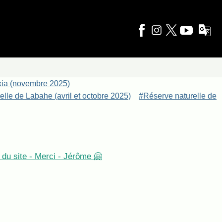
xia (novembre 2025)
lle de Labahe (avril et octobre 2025)
#Réserve naturelle de
du site - Merci - Jérôme 🤗