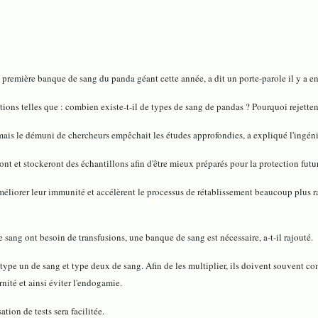
 première banque de sang du panda géant cette année, a dit un porte-parole il y a en
ons telles que : combien existe-t-il de types de sang de pandas ? Pourquoi rejettent-
 mais le démuni de chercheurs empêchait les études approfondies, a expliqué l'ingén
nt et stockeront des échantillons afin d'être mieux préparés pour la protection fut
iorer leur immunité et accélèrent le processus de rétablissement beaucoup plus rap
sang ont besoin de transfusions, une banque de sang est nécessaire, a-t-il rajouté.
pe un de sang et type deux de sang. Afin de les multiplier, ils doivent souvent comp
rnité et ainsi éviter l'endogamie.
tion de tests sera facilitée.