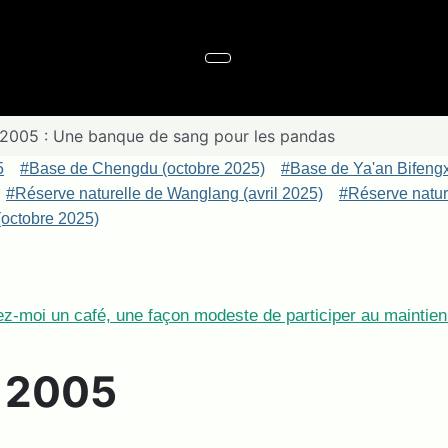
 2005 : Une banque de sang pour les pandas
5
#Base de Chengdu (octobre 2025)
#Base de Ya'an Bifeng
#Réserve naturelle de Wanglang (avril 2025)
#Réserve nature
octobre 2025)
z-moi un café, une façon modeste de participer au maintien 
e 2005