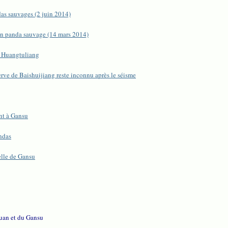
as sauvages (2 juin 2014)
r un panda sauvage (14 mars 2014)
e Huangtuliang
rve de Baishuijiang reste inconnu après le séisme
nt à Gansu
andas
elle de Gansu
uan et du Gansu