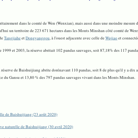
joritairement dans le comté de Wen (Wenxian), mais aussi dans une moindre mesure 
ourd'hui un territoire de 223 671 hectares dans les Monts Minshan côté comté de W
 de
Tangjiahe
et
Dongyanggou
, à l'ouest adjacente avec celle de
Wujiao
et connectée
re 1999 et 2003, la réserve abritait 102 pandas sauvages, soit 87,18% des 117 pan
 réserve de Baishuijiang abrite dorénavant 110 pandas, soit 8 de plus qu'il y a dix 
nce du Gansu et 13,80 % des 797 pandas sauvages vivant dans les Monts Minshan.
elle de Baishuijiang (23 août 2020)
ve naturelle de Baishuijiang (30 avril 2020)