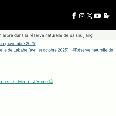
arbre dans la réserve naturelle de Baishuijiang
xia (novembre 2025)
lle de Labahe (avril et octobre 2025)
#Réserve naturelle de
du site - Merci - Jérôme 🤗