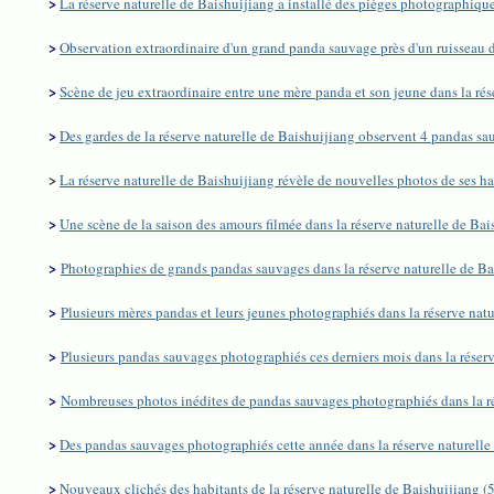
>
La réserve naturelle de Baishuijiang a installé des pièges photographique
>
Observation extraordinaire d'un grand panda sauvage près d'un ruisseau de
>
Scène de jeu extraordinaire entre une mère panda et son jeune dans la rés
>
Des gardes de la réserve naturelle de Baishuijiang observent 4 pandas sa
>
La réserve naturelle de Baishuijiang révèle de nouvelles photos de ses h
>
Une scène de la saison des amours filmée dans la réserve naturelle de B
>
Photographies de grands pandas sauvages dans la réserve naturelle de Ba
>
Plusieurs mères pandas et leurs jeunes photographiés dans la réserve nat
>
Plusieurs pandas sauvages photographiés ces derniers mois dans la réser
>
Nombreuses photos inédites de pandas sauvages photographiés dans la ré
>
Des pandas sauvages photographiés cette année dans la réserve naturelle
>
Nouveaux clichés des habitants de la réserve naturelle de Baishuijiang 