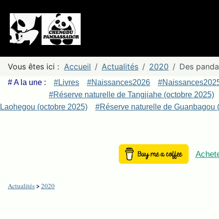
Vous êtes ici :
Accueil
Actualités
2020
Des pandas
# A la une :
#Livres
#Naissances2026
#Naissances202
#Réserve naturelle de Tangjiahe (octobre 2025)
Laohegou (octobre 2025)
#Réserve naturelle de Guanbagou (
Achete
>
Actualités
2020