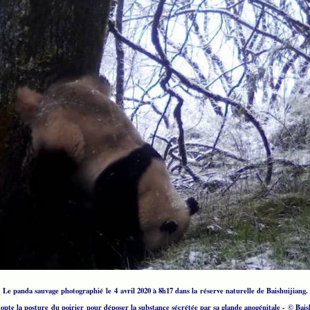
Le panda sauvage photographié le 4 avril 2020 à 8h17 dans la réserve naturelle de Baishuijiang.
dopte la posture du poirier pour déposer la substance sécrétée par sa glande anogénitale - © Bai