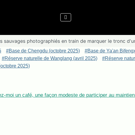
 sauvages photographiés en train de marquer le tronc d'un 
5
#Base de Chengdu (octobre 2025)
#Base de Ya'an Bifeng
#Réserve naturelle de Wanglang (avril 2025)
#Réserve nature
octobre 2025)
z-moi un café, une façon modeste de participer au maintien 