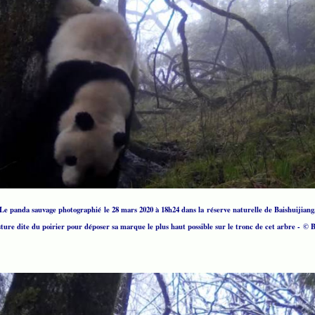
Le panda sauvage photographié le 28 mars 2020 à 18h24 dans la réserve naturelle de Baishuijiang
sture dite du poirier pour déposer sa marque le plus haut possible sur le tronc de cet arbre - ©