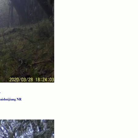
.
 Baishuijiang NR