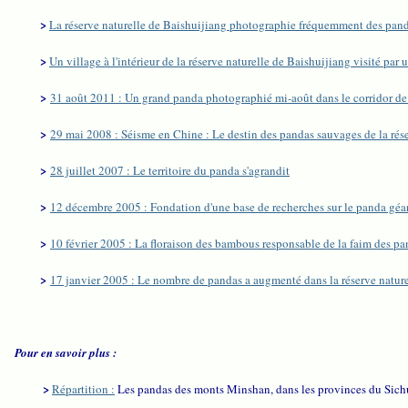
>
La réserve naturelle de Baishuijiang photographie fréquemment des pand
>
Un village à l'intérieur de la réserve naturelle de Baishuijiang visité pa
>
31 août 2011 : Un grand panda photographié mi-août dans le corridor d
>
29 mai 2008 : Séisme en Chine : Le destin des pandas sauvages de la rése
>
28 juillet 2007 : Le territoire du panda s'agrandit
>
12 décembre 2005 : Fondation d'une base de recherches sur le panda géa
>
10 février 2005 : La floraison des bambous responsable de la faim des p
>
17 janvier 2005 : Le nombre de pandas a augmenté dans la réserve natur
Pour en savoir plus :
>
Répartition :
Les pandas des monts Minshan, dans les provinces du Sich