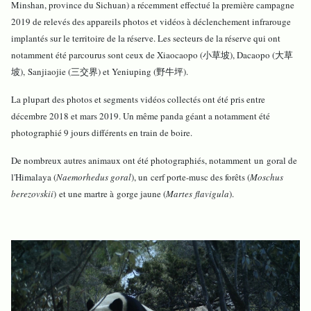
Minshan, province du Sichuan) a récemment effectué la première campagne
2019 de relevés des appareils photos et vidéos à déclenchement infrarouge
implantés sur le territoire de la réserve. Les secteurs de la réserve qui ont
notamment été parcourus sont ceux de Xiaocaopo (小草坡), Dacaopo (大草
坡), Sanjiaojie (三交界) et Yeniuping (野牛坪).
La plupart des photos et segments vidéos collectés ont été pris entre
décembre 2018 et mars 2019. Un même panda géant a notamment été
photographié 9 jours différents en train de boire.
De nombreux autres animaux ont été photographiés, notamment un goral de
l'Himalaya (
Naemorhedus goral
), un cerf porte-musc des forêts (
Moschus
berezovskii
) et une martre à gorge jaune (
Martes
flavigula
).