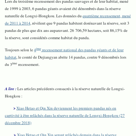
Lors du troisième recensement des pandas sauvages et de leur habitat, mené
de 1999 à 2003, 6 pandas géants avaient été dénombrés dans la réserve
naturelle de Longxi-Hongkou. Les données du
quatrième recensement, mené
de 2011 à 2014
, révèlent que 9 pandas habitent dorénavant la réserve, soit 3
pandas de plus que dix ans auparavant. 26 706,59 hectares, soit 86,15% de
la réserve, sont considérés comme habitat du panda.
ème
Toujours selon le
4
recensement national des pandas géants et de leur
habitat
, le comté de Dujiangyan abrite 14 pandas, contre 9 dénombrés lors
ème
du 3
recensement.
A lire :
Les articles précédents consacrés à la réserve naturelle de Longxi-
Hongkou :
>
Xiao Hetao et Qin Xin deviennent les premiers pandas nés en
captivité à être relâchés dans la réserve naturelle de Longxi-Hongkou (27
décembre 2018)
>
Xiao Hetao et Qin Xin seront relâchés demain dans la réserve