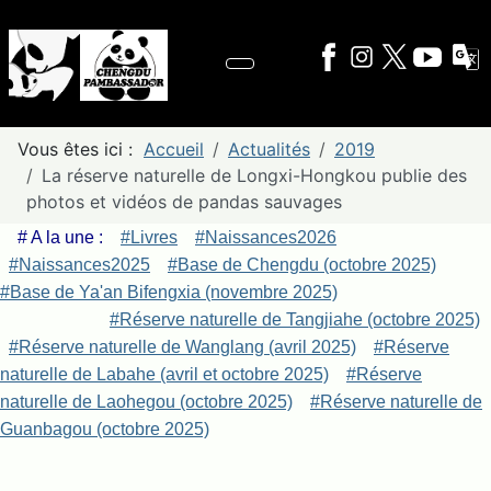
Vous êtes ici :
Accueil
Actualités
2019
La réserve naturelle de Longxi-Hongkou publie des
photos et vidéos de pandas sauvages
# A la une :
#Livres
#Naissances2026
#Naissances2025
#Base de Chengdu (octobre 2025)
#Base de Ya'an Bifengxia (novembre 2025)
#Réserve naturelle de Tangjiahe (octobre 2025)
#Réserve naturelle de Wanglang (avril 2025)
#Réserve
naturelle de Labahe (avril et octobre 2025)
#Réserve
naturelle de Laohegou (octobre 2025)
#Réserve naturelle de
Guanbagou (octobre 2025)