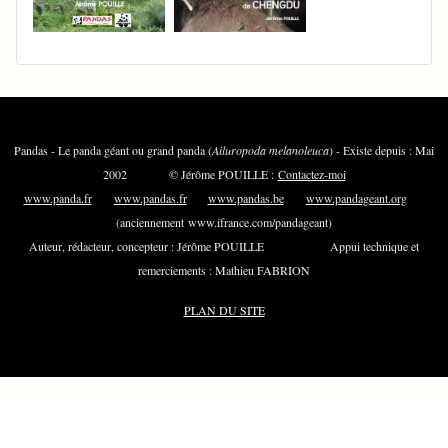
Pandas - Le panda géant ou grand panda (
Ailuropoda melanoleuca
) - Existe depuis : Mai
2002 © Jérôme POUILLE :
Contactez-moi
www.panda.fr
www.pandas.fr
www.pandas.be
www.pandageant.org
(anciennement www.ifrance.com/pandageant)
Auteur, rédacteur, concepteur : Jérôme POUILLE Appui technique et
remerciements : Mathieu FABRION
PLAN DU SITE