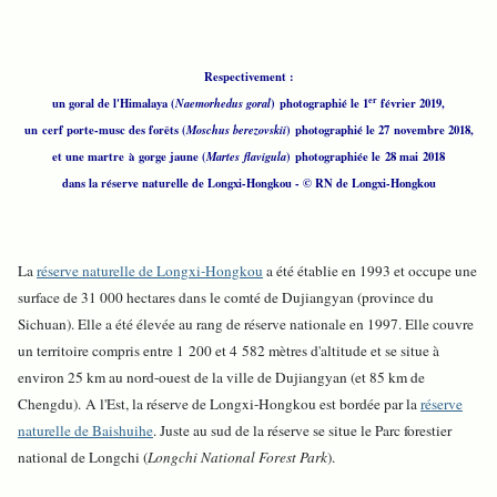
Respectivement :
er
un goral de l'Himalaya (
Naemorhedus goral
) photographié le 1
février 2019,
un cerf porte-musc des forêts (
Moschus berezovskii
) photographié le 27 novembre 2018,
et une martre à gorge jaune (
Martes
flavigula
) photographiée le 28 mai 2018
dans la réserve naturelle de Longxi-Hongkou - © RN de Longxi-Hongkou
La
réserve naturelle de Longxi-Hongkou
a été établie en 1993 et occupe une
surface de 31 000 hectares dans le comté de Dujiangyan (province du
Sichuan). Elle a été élevée au rang de réserve nationale en 1997. Elle couvre
un territoire compris entre 1 200 et 4 582 mètres d'altitude et se situe à
environ 25 km au nord-ouest de la ville de Dujiangyan (et 85 km de
Chengdu). A l'Est, la réserve de Longxi-Hongkou est bordée par la
réserve
naturelle de Baishuihe
. Juste au sud de la réserve se situe le Parc forestier
national de Longchi (
Longchi National Forest Park
).