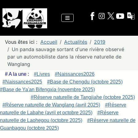
Vous êtes ici :
Accueil
Actualités
2019
Un panda sauvage sortant d'une rivière observé
par un automobiliste dans la réserve naturelle de
Wanglang
# A la une :
#Livres
#Naissances2026
#Naissances2025
#Base de Chengdu (octobre 2025)
#Base de Ya'an Bifengxia (novembre 2025)
#Réserve naturelle de Tangjiahe (octobre 2025)
#Réserve naturelle de Wanglang (avril 2025)
#Réserve
naturelle de Labahe (avril et octobre 2025)
#Réserve
naturelle de Laohegou (octobre 2025)
#Réserve naturelle de
Guanbagou (octobre 2025)