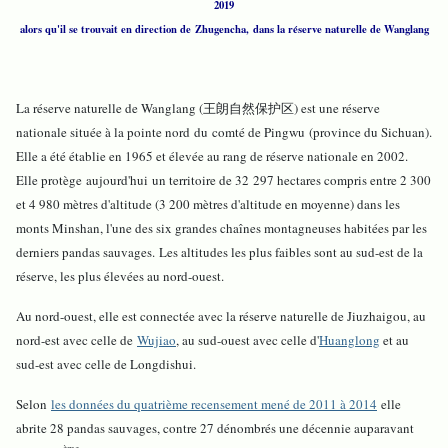
2019
alors qu'il se trouvait en direction de Zhugencha, dans la réserve naturelle de Wanglang
La réserve naturelle de Wanglang (王朗自然保护区) est une réserve
nationale située à la pointe nord du comté de Pingwu (province du Sichuan).
Elle a été établie en 1965 et élevée au rang de réserve nationale en 2002.
Elle protège aujourd'hui un territoire de 32 297 hectares compris entre 2 300
et 4 980 mètres d'altitude (3 200 mètres d'altitude en moyenne) dans les
monts Minshan, l'une des six grandes chaînes montagneuses habitées par les
derniers pandas sauvages. Les altitudes les plus faibles sont au sud-est de la
réserve, les plus élevées au nord-ouest.
Au nord-ouest, elle est connectée avec la réserve naturelle de Jiuzhaigou, au
nord-est avec celle de
Wujiao
, au sud-ouest avec celle d'
Huanglong
et au
sud-est avec celle de Longdishui.
Selon
les données du quatrième recensement mené de 2011 à 2014
elle
abrite 28 pandas sauvages, contre 27 dénombrés une décennie auparavant