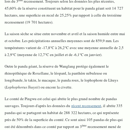
ème
lors du 3
recensement. Toujours selon les données les plus récentes,
45,60% de la réserve constituent un habitat pour le panda géant soit 14 727
hectares, une superficie en recul de 25,25% par rapport à celle du troisième
recensement (19 701 hectares).
La saison sèche se situe entre novembre et avril et la saison humide entre mai
et octobre. Les précipitations annuelles moyennes sont de 859,9 mm. Les
températures varient de -17,8°C à 26,2°C avec une moyenne annuelle de 2,5
à 2,9°C (moyenne de 12,7°C en juillet et de -6,1°C en janvier).
Outre le panda géant, la réserve de Wanglang protège également le
rhinopithèque de Roxellane, le léopard, la panthère nébuleuse ou
longibande, le takin, le macaque, le panda roux, le lophophore de Lhuys
(
Lophophorus lhuysii
) ou encore la civette.
Le comté de Pingwu est celui qui abrite le plus grand nombre de pandas
sauvages. Toujours d'après les données du
récent recensement
, il abrite 335
pandas qui se partagent un habitat de 288 322 hectares, ce qui représente
près de 50% de la superficie du comté. Ce sont ainsi 105 pandas de plus qui
ème
ont été dénombrés dans ce comté par rapport au 3
recensement mené de