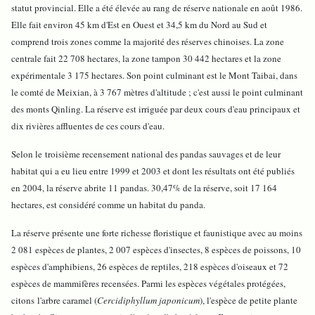
statut provincial. Elle a été élevée au rang de réserve nationale en août 1986.
Elle fait environ 45 km d'Est en Ouest et 34,5 km du Nord au Sud et
comprend trois zones comme la majorité des réserves chinoises. La zone
centrale fait 22 708 hectares, la zone tampon 30 442 hectares et la zone
expérimentale 3 175 hectares. Son point culminant est le Mont Taibai, dans
le comté de Meixian, à 3 767 mètres d'altitude ; c'est aussi le point culminant
des monts Qinling. La réserve est irriguée par deux cours d'eau principaux et
dix rivières affluentes de ces cours d'eau.
Selon le troisième recensement national des pandas sauvages et de leur
habitat qui a eu lieu entre 1999 et 2003 et dont les résultats ont été publiés
en 2004, la réserve abrite 11 pandas. 30,47% de la réserve, soit 17 164
hectares, est considéré comme un habitat du panda.
La réserve présente une forte richesse floristique et faunistique avec au moins
2 081 espèces de plantes, 2 007 espèces d'insectes, 8 espèces de poissons, 10
espèces d'amphibiens, 26 espèces de reptiles, 218 espèces d'oiseaux et 72
espèces de mammifères recensées. Parmi les espèces végétales protégées,
citons
l'arbre caramel (
Cercidiphyllum japonicum
), l'espèce de petite plante