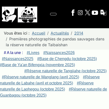
Vous êtes ici :
Accueil
Actualités
2014
Premières photographies de pandas sauvages dans
la réserve naturelle de Taibaishan
# A la une :
#Livres
#Naissances2026
#Naissances2025
#Base de Chengdu (octobre 2025)
#Base de Ya'an Bifengxia (novembre 2025)
#Réserve naturelle de Tangjiahe (octobre 2025)
#Réserve naturelle de Wanglang (avril 2025)
#Réserve
naturelle de Labahe (avril et octobre 2025)
#Réserve
naturelle de Laohegou (octobre 2025)
#Réserve naturelle de
Guanbagou (octobre 2025)