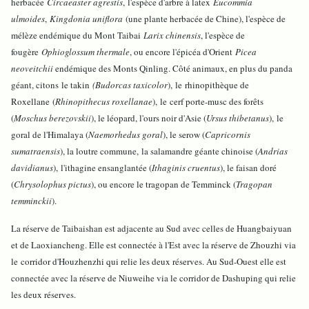
herbacée
Circaeaster agrestis
,
l'espèce d'arbre à latex
Eucommia
ulmoides
,
Kingdonia uniflora
(une plante herbacée de Chine), l'espèce de
mélèze endémique du Mont Taibai
Larix chinensis
, l'espèce de
fougère
Ophioglossum thermale
, ou encore l'épicéa d'Orient
Picea
neoveitchii
endémique des Monts Qinling. Côté animaux, en plus du panda
géant, citons
le takin
(Budorcas taxicolor
),
le
rhinopithèque de
Roxellane
(
Rhinopithecus roxellanae
),
le
cerf porte-musc des forêts
(
Moschus berezovskii
), le léopard
, l'ours noir d'Asie (
Ursus thibetanus
),
le
goral de l'Himalaya (
Naemorhedus goral
), le serow (
Capricornis
sumatraensis
), la loutre commune
,
la salamandre géante chinoise (
Andrias
davidianus
),
l'ithagine ensanglantée (
Ithaginis cruentus
)
, le faisan doré
(
Chrysolophus pictus
), ou encore le tragopan de Temminck (
Tragopan
temminckii
).
La réserve de Taibaishan est adjacente au Sud avec celles de Huangbaiyuan
et de Laoxiancheng. Elle est connectée à l'Est avec la réserve de Zhouzhi via
le
corridor d'Houzhenzhi qui relie les deux réserves
. Au Sud-Ouest elle est
connectée avec la réserve de Niuweihe via le corridor de Dashuping qui relie
les deux réserves.