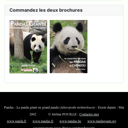
Commandez les deux brochures
Pandas - Le panda géant ou grand panda (
Ailuropoda melanoleuca
) - Existe depuis : Mai
2002 © Jérôme POUILLE :
Contactez-moi
www.panda.fr
www.pandas.fr
www.pandas.be
www.pandageant.org
(anciennement www.ifrance.com/pandageant)