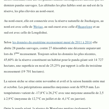
derniers pandas sauvages. Les altitudes les plus faibles sont au sud-est de la
réserve, les plus élevées au nord-ouest.
Au nord-ouest, elle est connectée avec la réserve naturelle de Jiuzhaigou, au
nord-est avec celle de
Wujiao
, au sud-ouest avec celle d'
Huanglong
et au
sud-est avec celle de Longdishui.
Selon
les données du quatrième recensement mené de 2011 à 2014
elle
abrite 28 pandas sauvages, contre 27 dénombrés une décennie auparavant
ème
lors du 3
recensement. Toujours selon les données les plus récentes,
45,60% de la réserve constituent un habitat pour le panda géant soit 14 727
hectares, une superficie en recul de 25,25% par rapport à celle du troisième
recensement (19 701 hectares).
La saison sèche se situe entre novembre et avril et la saison humide entre mai
et octobre. Les précipitations annuelles moyennes sont de 859,9 mm. Les
températures varient de -17,8°C à 26,2°C avec une moyenne annuelle de 2,5
à 2,9°C (moyenne de 12,7°C en juillet et de -6,1°C en janvier).
Outre le panda géant, la réserve de Wanglang protège également le