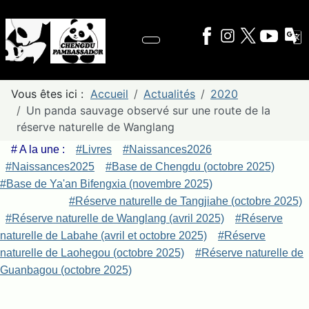
Vous êtes ici :
Accueil
Actualités
2020
Un panda sauvage observé sur une route de la
réserve naturelle de Wanglang
# A la une :
#Livres
#Naissances2026
#Naissances2025
#Base de Chengdu (octobre 2025)
#Base de Ya'an Bifengxia (novembre 2025)
#Réserve naturelle de Tangjiahe (octobre 2025)
#Réserve naturelle de Wanglang (avril 2025)
#Réserve
naturelle de Labahe (avril et octobre 2025)
#Réserve
naturelle de Laohegou (octobre 2025)
#Réserve naturelle de
Guanbagou (octobre 2025)