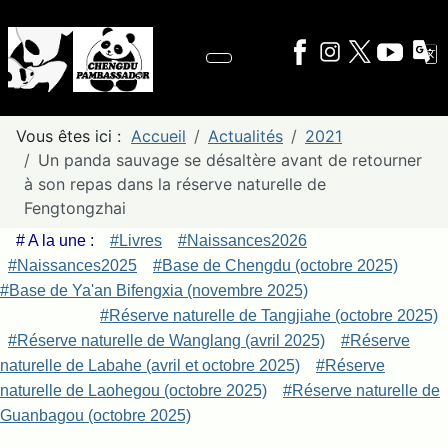
Vous êtes ici :
Accueil
Actualités
2021
Un panda sauvage se désaltère avant de retourner
à son repas dans la réserve naturelle de
Fengtongzhai
# A la une :
#Livres
#Naissances2026
#Naissances2025
#Base de Chengdu (octobre 2025)
#Base de Ya'an Bifengxia (novembre 2025)
#Réserve naturelle de Tangjiahe (octobre 2025)
#Réserve naturelle de Wanglang (avril 2025)
#Réserve
naturelle de Labahe (avril et octobre 2025)
#Réserve
naturelle de Laohegou (octobre 2025)
#Réserve naturelle de
Guanbagou (octobre 2025)