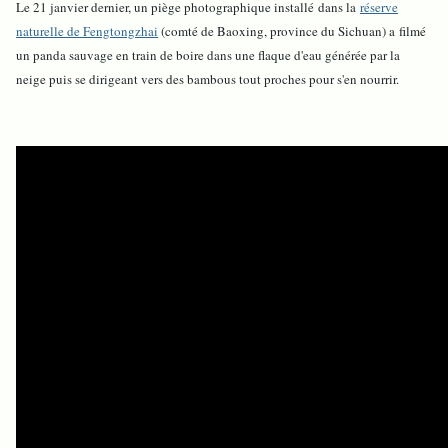
Le 21 janvier dernier, un piège photographique installé dans la
réserve
naturelle de Fengtongzhai
(comté de Baoxing, province du Sichuan) a filmé
un panda sauvage en train de boire dans une flaque d'eau générée par la
neige puis se dirigeant vers des bambous tout proches pour s'en nourrir.