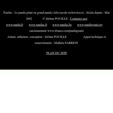
Pandas - Le panda géant ou grand panda (
Ailuropoda melanoleuca
) - Existe depuis : Mai
2002 © Jérôme POUILLE :
Contactez-moi
www.panda.fr
www.pandas.fr
www.pandas.be
www.pandageant.org
(anciennement www.ifrance.com/pandageant)
Auteur, rédacteur, concepteur : Jérôme POUILLE Appui technique et
remerciements : Mathieu FABRION
PLAN DU SITE