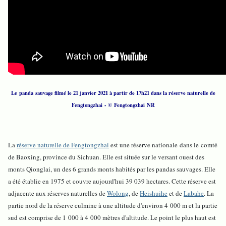
Le panda sauvage filmé le 21 janvier 2021 à partir de 17h21 dans la réserve naturelle de
Fengtongzhai - © Fengtongzhai NR
La
réserve naturelle de Fengtongzhai
est une réserve nationale dans le comté
de Baoxing, province du Sichuan. Elle est située sur le versant ouest des
monts Qionglai, un des 6 grands monts habités par les pandas sauvages. Elle
a été établie en 1975 et couvre aujourd'hui 39 039 hectares. Cette réserve est
adjacente aux réserves naturelles de
Wolong
, de
Heishuihe
et de
Labahe
. La
partie nord de la réserve culmine à une altitude d'environ 4 000 m et la partie
sud est comprise de 1 000 à 4 000 mètres d'altitude. Le point le plus haut est