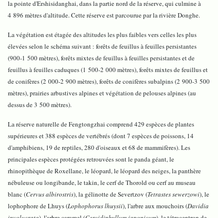
la pointe d'Ershisidanghai, dans la partie nord de la réserve, qui culmine à
4 896 mètres d'altitude. Cette réserve est parcourue par la rivière Donghe.
La végétation est étagée des altitudes les plus faibles vers celles les plus
élevées selon le schéma suivant : forêts de feuillus à feuilles persistantes
(900-1 500 mètres), forêts mixtes de feuillus à feuilles persistantes et de
feuillus à feuilles caduques (1 500-2 000 mètres), forêts mixtes de feuillus et
de conifères (2 000-2 900 mètres), forêts de conifères subalpins (2 900-3 500
mètres), prairies arbustives alpines et végétation de pelouses alpines (au
dessus de 3 500 mètres).
La réserve naturelle de Fengtongzhai comprend 429 espèces de plantes
supérieures et 388 espèces de vertébrés (dont 7 espèces de poissons, 14
d'amphibiens, 19 de reptiles, 280 d'oiseaux et 68 de mammifères). Les
principales espèces protégées retrouvées sont le panda géant, le
rhinopithèque de Roxellane, le léopard, le léopard des neiges, la panthère
nébuleuse ou longibande, le takin, le cerf de Thorold ou cerf au museau
blanc (
Cervus albirostris
), la gélinotte de Severtzov (
Tetrastes sewerzowi
), le
lophophore de Lhuys (
Lophophorus lhuysii
), l'arbre aux mouchoirs (
Davidia
involucrata
), l'arbre caramel (
Cercidiphyllum japonicum
), le tétracentron de