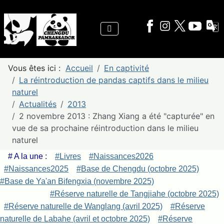
Vous êtes ici :
Accueil
En captivité
La réintroduction de pandas captifs dans le milieu
naturel
Actualités
2013
2 novembre 2013 : Zhang Xiang a été "capturée" en
vue de sa prochaine réintroduction dans le milieu
naturel
# A la une :
#Livres
#Naissances2026
#Naissances2025
#Base de Chengdu (octobre 2025)
#Base de Ya'an Bifengxia (novembre 2025)
#Réserve naturelle de Tangjiahe (octobre 2025)
#Réserve naturelle de Wanglang (avril 2025)
#Réserve
naturelle de Labahe (avril et octobre 2025)
#Réserve