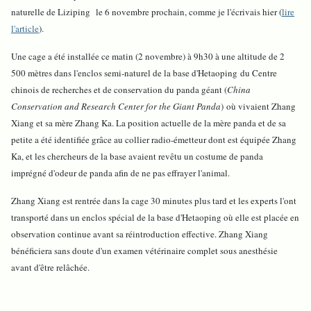
naturelle de Liziping
le 6 novembre prochain, comme je l'écrivais hier (
lire
l'article
).
Une cage a été installée ce matin (2 novembre) à 9h30 à une altitude de 2
500 mètres dans l'enclos semi-naturel de la
base d'Hetaoping
du Centre
chinois de recherches et de conservation du panda géant (
China
Conservation and Research Center for the Giant Panda
)
où vivaient Zhang
Xiang et sa mère Zhang Ka. La position actuelle de la mère panda et de sa
petite a été identifiée grâce au collier radio-émetteur dont est équipée Zhang
Ka, et les chercheurs de la base avaient revêtu un costume de panda
imprégné d'odeur de panda afin de ne pas effrayer l'animal.
Zhang Xiang est rentrée dans la cage 30 minutes plus tard et les experts l'ont
transporté dans un enclos spécial de la base d'Hetaoping où elle est placée en
observation continue avant sa réintroduction effective. Zhang Xiang
bénéficiera sans doute d'un examen vétérinaire complet sous anesthésie
avant d'être relâchée.