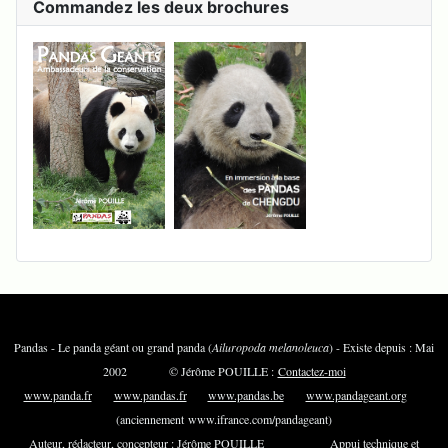
Commandez les deux brochures
Pandas - Le panda géant ou grand panda (
Ailuropoda melanoleuca
) - Existe depuis : Mai
2002 © Jérôme POUILLE :
Contactez-moi
www.panda.fr
www.pandas.fr
www.pandas.be
www.pandageant.org
(anciennement www.ifrance.com/pandageant)
Auteur, rédacteur, concepteur : Jérôme POUILLE Appui technique et