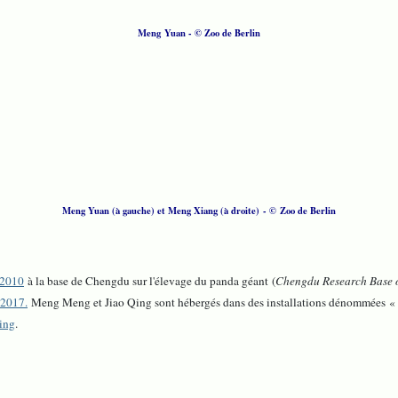
Meng Yuan - © Zoo de Berlin
Meng Yuan (à gauche) et Meng Xiang (à droite) - © Zoo de Berlin
t 2010
à la base de Chengdu sur l'élevage du panda géant (
Chengdu Research Base 
n 2017.
Meng Meng et Jiao Qing sont hébergés dans des installations dénommées
«
ping
.