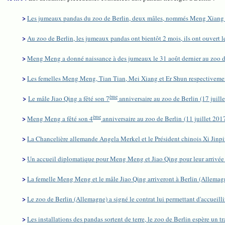
>
Les jumeaux pandas du zoo de Berlin, deux mâles, nommés Meng Xiang
>
Au zoo de Berlin, les jumeaux pandas ont bientôt 2 mois, ils ont ouvert 
>
Meng Meng a donné naissance à des jumeaux le 31 août dernier au zoo d
>
Les femelles Meng Meng, Tian Tian, Mei Xiang et Er Shun respectivemen
>
ème
Le mâle Jiao Qing a fêté son 7
anniversaire au zoo de Berlin (17 juill
>
ème
Meng Meng a fêté son 4
anniversaire au zoo de Berlin (11 juillet 201
>
La Chancelière allemande Angela Merkel et le Président chinois Xi Jinpin
>
Un accueil diplomatique pour Meng Meng et Jiao Qing pour leur arrivée 
>
La femelle Meng Meng et le mâle Jiao Qing arriveront à Berlin (Allemagn
>
Le zoo de Berlin (Allemagne) a signé le contrat lui permettant d'accueill
>
Les installations des pandas sortent de terre, le zoo de Berlin espère un 