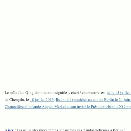
Le mâle Jiao Qing, dont le nom signifie « chéri / charmeur », est
né le 15 juille
de Chengdu, le
10 juillet 2013
.
Ils ont été transférés au zoo de Berlin le 24 jui
Chancelière allemande Angela Merkel et son invité le Président chinois Xi Jin
A lire :
Les actualités précédentes consacrées aux pandas hébergés à Berlin :