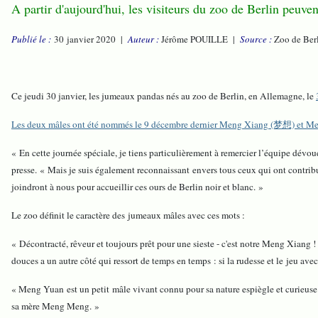
A partir d'aujourd'hui, les visiteurs du zoo de Berlin peu
Publié le :
30 janvier 2020 |
Auteur :
Jérôme POUILLE |
Source :
Zoo de Ber
Ce jeudi 30 janvier, les jumeaux pandas nés au zoo de Berlin, en Allemagne, le
Les deux mâles ont été nommés le 9 décembre dernier Meng Xiang (梦想) et 
« En cette journée spéciale, je tiens particulièrement à remercier l’équipe dévoué
presse.
« Mais je suis également reconnaissant envers tous ceux qui ont contribu
joindront à nous pour accueillir ces ours de Berlin noir et blanc. »
Le zoo définit le caractère des jumeaux mâles avec ces mots :
« Décontracté, rêveur et toujours prêt pour une sieste - c'est notre Meng Xiang !
douces a un autre côté qui ressort de temps en temps : si la rudesse et le jeu ave
« Meng Yuan est un petit mâle vivant connu pour sa nature espiègle et curieuse. P
sa mère Meng Meng. »