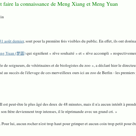
vent faire la connaissance de Meng Xiang et Meng Yuan
lin
31 août dernier
, sont pour la première fois visibles du public. En effet, ils ont dor
Meng Yuan (梦圆)
qui signifient « rêve souhaité » et « rêve accompli » respectivemen
e de soigneurs, de vétérinaires et de biologistes du zoo », a déclaré hier le directe
é au succès de l'élevage de ces merveilleux ours ici au zoo de Berlin - les premiers
 Il est peut-être le plus âgé des deux de 48 minutes, mais il n'a aucun intérêt à pre
c son frère deviennent trop intenses, il le réprimande avec un grand cri. »
our lui, aucun rocher n'est trop haut pour grimper et aucun coin trop petit pour être