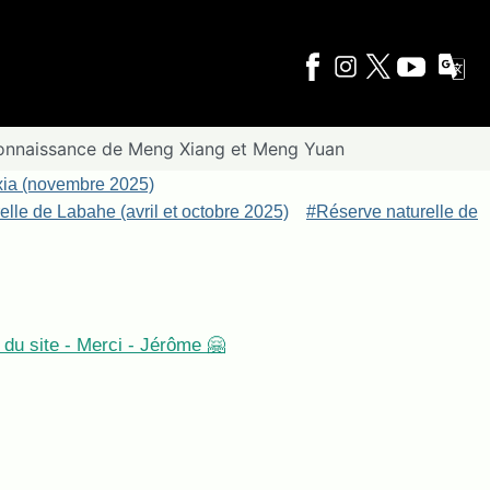
la connaissance de Meng Xiang et Meng Yuan
xia (novembre 2025)
lle de Labahe (avril et octobre 2025)
#Réserve naturelle de
du site - Merci - Jérôme 🤗