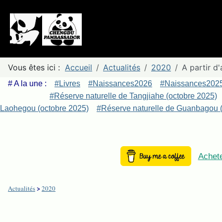
Vous êtes ici :
Accueil
Actualités
2020
A partir d
# A la une :
#Livres
#Naissances2026
#Naissances202
#Réserve naturelle de Tangjiahe (octobre 2025)
Laohegou (octobre 2025)
#Réserve naturelle de Guanbagou (
Achete
>
Actualités
2020