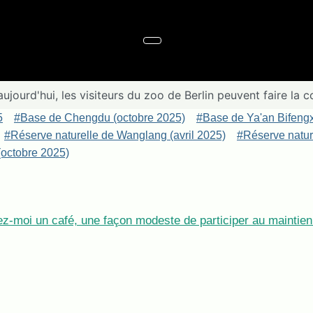
'aujourd'hui, les visiteurs du zoo de Berlin peuvent faire 
5
#Base de Chengdu (octobre 2025)
#Base de Ya'an Bifeng
#Réserve naturelle de Wanglang (avril 2025)
#Réserve nature
octobre 2025)
z-moi un café, une façon modeste de participer au maintien 