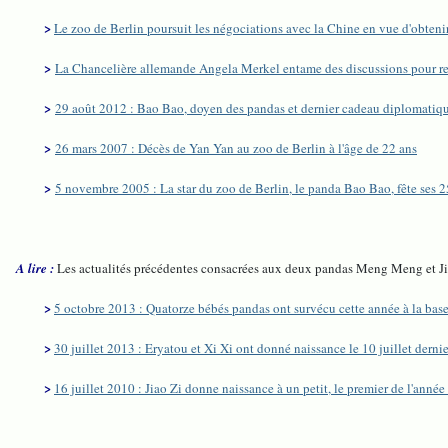
>
Le zoo de Berlin poursuit les négociations avec la Chine en vue d'obten
>
La Chancelière allemande Angela Merkel entame des discussions pour r
>
29 août 2012 : Bao Bao, doyen des pandas et dernier cadeau diplomatique
>
26 mars 2007 : Décès de Yan Yan au zoo de Berlin à l'âge de 22 ans
>
5 novembre 2005 : La star du zoo de Berlin, le panda Bao Bao, fête ses 2
A lire :
Les actualités précédentes consacrées aux deux pandas Meng Meng et Ji
>
5 octobre 2013 : Quatorze bébés pandas ont survécu cette année à la ba
>
30 juillet 2013 : Eryatou et Xi Xi ont donné naissance le 10 juillet dernie
>
16 juillet 2010 : Jiao Zi donne naissance à un petit, le premier de l'anné