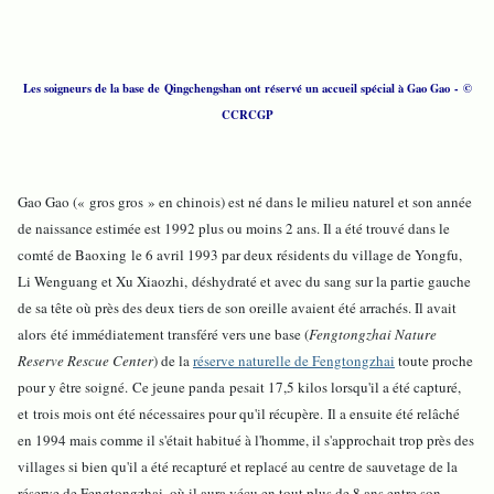
Les soigneurs de la base de Qingchengshan ont réservé un accueil spécial à Gao Gao
- ©
CCRCGP
Gao Gao (« gros gros » en chinois) est né dans le milieu naturel et son année
de naissance estimée est 1992 plus ou moins 2 ans. Il a été trouvé dans le
comté de Baoxing le 6 avril 1993 par deux résidents du village de Yongfu,
Li Wenguang et Xu Xiaozhi, déshydraté et avec du sang sur la partie gauche
de sa tête où près des deux tiers de son oreille avaient été arrachés. Il avait
alors été immédiatement transféré vers une base (
Fengtongzhai Nature
Reserve Rescue Center
) de la
réserve naturelle de Fengtongzhai
toute proche
pour y être soigné. Ce jeune panda pesait 17,5 kilos lorsqu'il a été capturé,
et trois mois ont été nécessaires pour qu'il récupère. Il a ensuite été relâché
en 1994 mais comme il s'était habitué à l'homme, il s'approchait trop près des
villages si bien qu'il a été recapturé et replacé au centre de sauvetage de la
réserve de Fengtongzhai, où il aura vécu en tout plus de 8 ans entre son