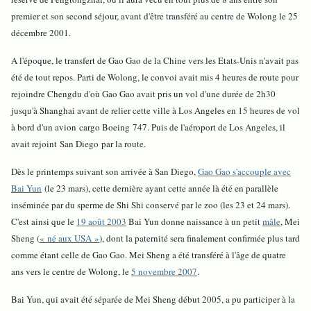
premier et son second séjour, avant d'être transféré au centre de Wolong le 25
décembre 2001.
A l'époque, le transfert de Gao Gao de la Chine vers les Etats-Unis n'avait pas
été de tout repos. Parti de Wolong, le convoi avait mis 4 heures de route pour
rejoindre Chengdu d'où Gao Gao avait pris un vol d'une durée de 2h30
jusqu'à Shanghai avant de relier cette ville à Los Angeles en 15 heures de vol
à bord d'un avion cargo Boeing 747. Puis de l'aéroport de Los Angeles, il
avait rejoint San Diego par la route.
Dès le printemps suivant son arrivée à San Diego,
Gao Gao s'accouple avec
Bai Yun
(le 23 mars), cette dernière ayant cette année là été en parallèle
inséminée par du sperme de Shi Shi conservé par le zoo (les 23 et 24 mars).
C'est ainsi que le
19 août 2003
Bai Yun donne naissance à un petit
mâle
, Mei
Sheng (
« né aux USA »
), dont la paternité sera finalement confirmée plus tard
comme étant celle de Gao Gao. Mei Sheng a été transféré à l'âge de quatre
ans vers le centre de Wolong, le
5 novembre 2007
.
Bai Yun, qui avait été séparée de Mei Sheng début 2005, a pu participer à la