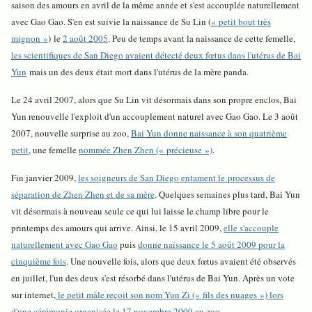
saison des amours en avril de la même année et s'est accouplée naturellement
avec Gao Gao. S'en est suivie la naissance de Su Lin (
« petit bout très
mignon »
) le
2 août 2005
. Peu de temps avant la naissance de cette femelle,
les scientifiques de San Diego avaient détecté deux fœtus dans l'utérus de Bai
Yun
mais un des deux était mort dans l'utérus de la mère panda.
Le 24 avril 2007, alors que Su Lin vit désormais dans son propre enclos, Bai
Yun renouvelle l'exploit d'un accouplement naturel avec Gao Gao. Le 3 août
2007, nouvelle surprise au zoo,
Bai Yun donne naissance à son quatrième
petit
, une femelle
nommée Zhen Zhen (« précieuse »)
.
Fin janvier 2009,
les soigneurs de San Diego entament le processus de
séparation de Zhen Zhen et de sa mère
. Quelques semaines plus tard, Bai Yun
vit désormais à nouveau seule ce qui lui laisse le champ libre pour le
printemps des amours qui arrive. Ainsi, le 15 avril 2009,
elle s'accouple
naturellement avec Gao Gao
puis
donne naissance le 5 août 2009 pour la
cinquième fois
. Une nouvelle fois, alors que deux fœtus avaient été observés
en juillet, l'un des deux s'est résorbé dans l'utérus de Bai Yun. Après un vote
sur internet,
le petit mâle reçoit son nom Yun Zi (« fils des nuages ») lors
d'une cérémonie organisée le 17 novembre 2009 au zoo
.