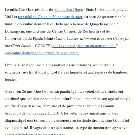
Le mâle Gao Gao, résidant du
zoo de San Diego
(Etats-Unis) depuis janvier
2003 et
transféré en Chine le 30 octobre dernier
, est sorti de quarantaine le
lundi 3 décembre dernier. Il est hébergé à la base de Qingchengshan /
Dujiangyan, une antenne du Centre Chinois de Recherches et de
Conservation du Panda Géant (
China Conservation and Research Center for
er
the Giant Panda
- CCRCGP)
où il avait été placé en quarantaine le 1
novembre dernier à son arrivée dans ce centre
.
Depuis, il s'est acclimaté à ses nouvelles installations, ses nouveaux
soigneurs, au climat local plutôt frais et humide, et aux espèces de bambous
locales.
A environ 26 ans, Gao Gao est un panda âgé. Les vétérinaires chinois ont
confirmé que son état de santé était plutôt bon au regard de son âge même s'il
souffre d'hypertension, d'arthrite et de problèmes cardiaques comme
beaucoup de pandas âgés.
En 2014, les vétérinaires américains avaient
diagnostiqué une tumeur non cancéreuse au testicule droit de Gao Gao. Il lui
avait été retiré. Il s'agissait d'un séminome, un type de tumeur non agressive
et qui généralement ne métastase pas.