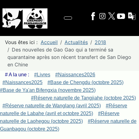
Vous êtes ici :
Accueil
Actualités
2018
Des nouvelles de Gao Gao qui a terminé sa
quarantaine après son récent transfert de San Diego
en Chine
# A la une :
#Livres
#Naissances2026
#Naissances2025
#Base de Chengdu (octobre 2025)
#Base de Ya'an Bifengxia (novembre 2025)
#Réserve naturelle de Tangjiahe (octobre 2025)
#Réserve naturelle de Wanglang (avril 2025)
#Réserve
naturelle de Labahe (avril et octobre 2025)
#Réserve
naturelle de Laohegou (octobre 2025)
#Réserve naturelle de
Guanbagou (octobre 2025)