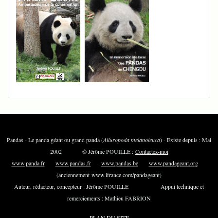
Pandas - Le panda géant ou grand panda (
Ailuropoda melanoleuca
) - Existe depuis : Mai
2002 © Jérôme POUILLE :
Contactez-moi
www.panda.fr
www.pandas.fr
www.pandas.be
www.pandageant.org
(anciennement www.ifrance.com/pandageant)
Auteur, rédacteur, concepteur : Jérôme POUILLE Appui technique et
remerciements : Mathieu FABRION
PLAN DU SITE