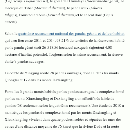
(
Capricornis sumatraensis
), le goral de l'Himalaya (
Naemorhedus goral
), le
macaque du Tibet (
Macaca thibetana
), le panda roux (
Ailurus
fulgens
), l'ours noir d'Asie (
Ursus thibetanus
) et le chacal doré (
Canis
aureus
).
Selon le
quatrième recensement national des pandas géants et de leur habitat
,
qui a eu lieu entre 2011 et 2014, 93,21% du territoire de la réserve est habité
par le panda géant (soit 26 518,56 hectares) auxquels s'ajoutent 4,08
hectares d'habitat potentiel. Toujours selon le même recensement, la réserve
abrite 7 pandas sauvages.
Le comté de Yingjing abrite 28 pandas sauvages, dont 11 dans les monts
Qionglai et 17 dans les monts Daxiangling.
P
armi les 6 grands monts habités par les pandas sauvages, le complexe formé
par les monts Xiaoxiangling et Daxiangling a un effectif très faible de
pandas (68 seulement selon le quatrième recensement). Une étude de 2010 a
montré que les pandas du complexe formé par les monts Daxiangling et
Xiaoxiangling vivaient dans quatre poches isolées et séparées les unes des
autres d'une distance moyenne de 76 km et que la rivière Dadu et la route