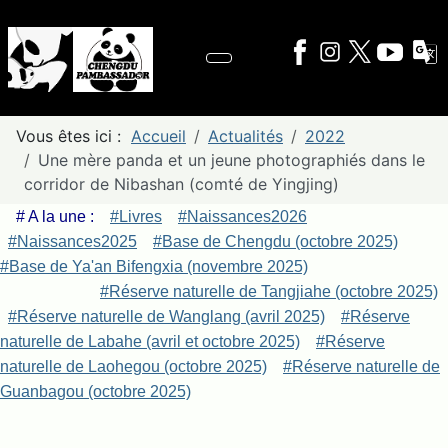
Vous êtes ici :
Accueil
Actualités
2022
Une mère panda et un jeune photographiés dans le
corridor de Nibashan (comté de Yingjing)
# A la une :
#Livres
#Naissances2026
#Naissances2025
#Base de Chengdu (octobre 2025)
#Base de Ya'an Bifengxia (novembre 2025)
#Réserve naturelle de Tangjiahe (octobre 2025)
#Réserve naturelle de Wanglang (avril 2025)
#Réserve
naturelle de Labahe (avril et octobre 2025)
#Réserve
naturelle de Laohegou (octobre 2025)
#Réserve naturelle de
Guanbagou (octobre 2025)