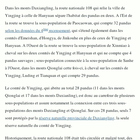
Dans les monts Daxiangling, la route nationale 108 qui relie la ville de
Yingjing à celle de Hanyuan sépare l'habitat des pandas en deux. A l'Est de
la route se trouve la sous-population de Paocaowan, qui compte 32 pandas
ème
selon les données du 4
recensement
, qui s'étend également dans les
comtés d'Emeishan, d'Hongya, de Jinkouhe en plus de ceux de Yingjing et
Hanyuan. A l'Ouest de la route se trouve la sous-population de Xinmiao à
cheval sur les deux comtés de Yingjing et Hanyuan et qui ne compte que 4
pandas sauvages ; sous-population connectée à la sous-population de Sanhe
à l'Ouest, dans les monts Qionglai cette fois-ci, à cheval sur les comtés de
Yingjing, Luding et Tianquan et qui compte 29 pandas.
Le comté de Yingjing, qui abrite au total 28 pandas (11 dans les monts
Qionglai et 17 dans les monts Daxianling), est donc au carrefour de plusieurs
sous-populations et assure notamment la connexion entre ces trois sous-
populations des monts Daxiangling et Qionglai. Sur ces 28 pandas, seuls 7
sont protégés par la
réserve naturelle provinciale de Daxiangling
, la seule
réserve naturelle du comté de Yingjing.
Historiquement, la route nationale 108 était très circulée et malgré tout, des