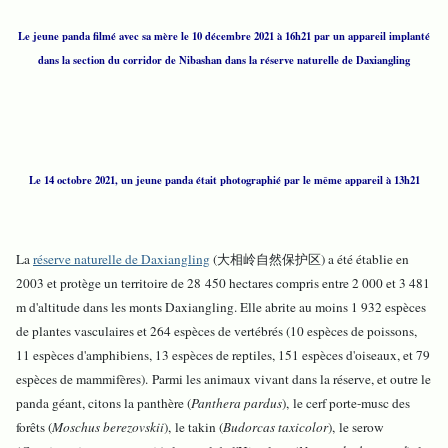
Le jeune panda filmé avec sa mère le 10 décembre 2021 à 16h21 par un appareil implanté
dans la section du corridor de Nibashan dans la réserve naturelle de Daxiangling
Le 14 octobre 2021, un jeune panda était photographié par le même appareil à 13h21
La
réserve naturelle de Daxiangling
(大相岭自然保护区) a été établie en
2003 et protège un territoire de 28 450 hectares compris entre 2 000 et 3 481
m d'altitude dans les monts Daxiangling. Elle abrite au moins 1 932 espèces
de plantes vasculaires et 264 espèces de vertébrés (10 espèces de poissons,
11 espèces d'amphibiens, 13 espèces de reptiles, 151 espèces d'oiseaux, et 79
espèces de mammifères). Parmi les animaux vivant dans la réserve, et outre le
panda géant, citons la panthère (
Panthera pardus
), le cerf porte-musc des
forêts (
Moschus berezovskii
), le takin (
Budorcas taxicolor
), le serow