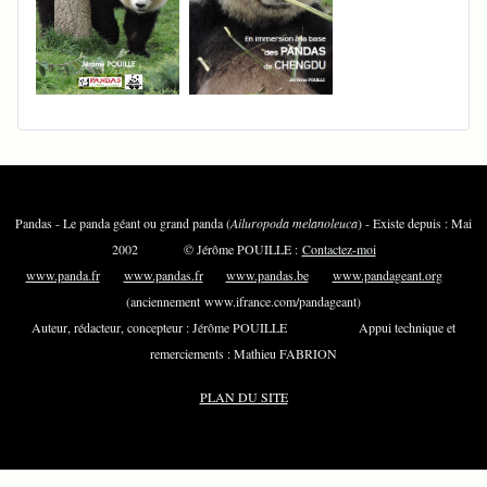
Pandas - Le panda géant ou grand panda (
Ailuropoda melanoleuca
) - Existe depuis : Mai
2002 © Jérôme POUILLE :
Contactez-moi
www.panda.fr
www.pandas.fr
www.pandas.be
www.pandageant.org
(anciennement www.ifrance.com/pandageant)
Auteur, rédacteur, concepteur : Jérôme POUILLE Appui technique et
remerciements : Mathieu FABRION
PLAN DU SITE